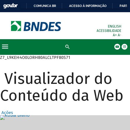
COMUNICA BR
ACESSO À INFORMAÇÃO
PARTI
ENGLISH
ACESSIBILIDADE
A+
A-
Busca
Z7_L9KEH4O0LORH80ALCLTPF80S71
Visualizador do
Conteúdo da Web
Ações
Destaques Prin