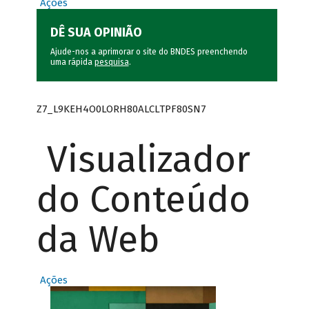
Ações
DÊ SUA OPINIÃO
Ajude-nos a aprimorar o site do BNDES preenchendo
uma rápida
pesquisa
.
Z7_L9KEH4O0LORH80ALCLTPF80SN7
Visualizador
do Conteúdo
da Web
Ações