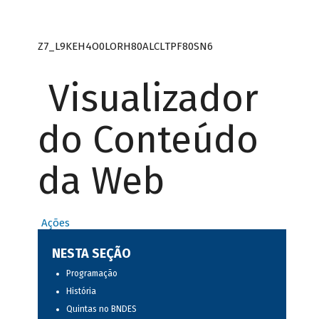
Z7_L9KEH4O0LORH80ALCLTPF80SN6
Visualizador
do Conteúdo
da Web
Ações
NESTA SEÇÃO
Programação
História
Quintas no BNDES