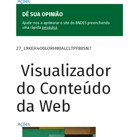
Ações
DÊ SUA OPINIÃO
Ajude-nos a aprimorar o site do BNDES preenchendo
uma rápida
pesquisa
.
Z7_L9KEH4O0LORH80ALCLTPF80SN7
Visualizador
do Conteúdo
da Web
Ações