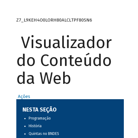
Z7_L9KEH4O0LORH80ALCLTPF80SN6
Visualizador
do Conteúdo
da Web
Ações
NESTA SEÇÃO
Programação
História
Quintas no BNDES