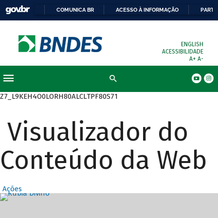
COMUNICA BR
ACESSO À INFORMAÇÃO
PARTI
ENGLISH
ACESSIBILIDADE
A+
A-
Busca
Z7_L9KEH4O0LORH80ALCLTPF80S71
Visualizador do
Conteúdo da Web
Ações
Destaques Prin