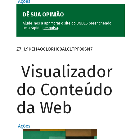
Ações
DÊ SUA OPINIÃO
Ajude-nos a aprimorar o site do BNDES preenchendo
uma rápida
pesquisa
.
Z7_L9KEH4O0LORH80ALCLTPF80SN7
Visualizador
do Conteúdo
da Web
Ações