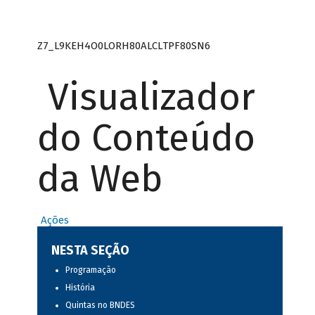
Z7_L9KEH4O0LORH80ALCLTPF80SN6
Visualizador
do Conteúdo
da Web
Ações
NESTA SEÇÃO
Programação
História
Quintas no BNDES