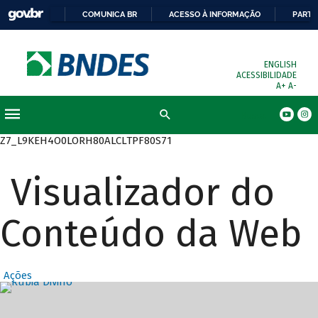
COMUNICA BR
ACESSO À INFORMAÇÃO
PARTI
ENGLISH
ACESSIBILIDADE
A+
A-
Busca
Z7_L9KEH4O0LORH80ALCLTPF80S71
Visualizador do
Conteúdo da Web
Ações
Destaques Prin