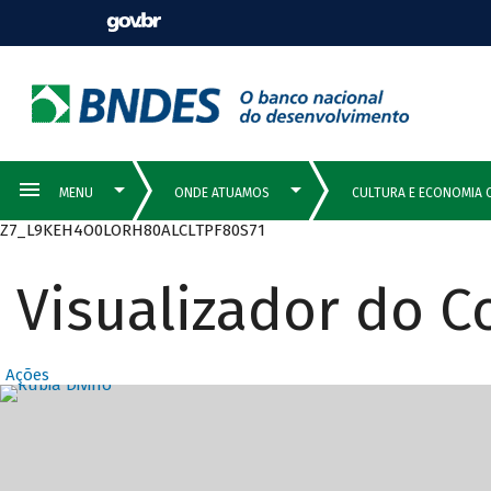
Z7_L9KEH4O0LORH80ALCLTPF80S71
Visualizador do 
Ações
Destaques Prin