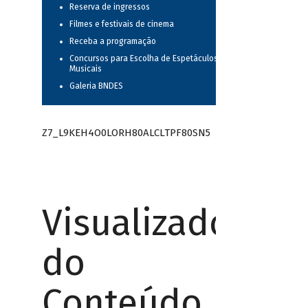
Reserva de ingressos
Filmes e festivais de cinema
Receba a programação
Concursos para Escolha de Espetáculos
Musicais
Galeria BNDES
Z7_L9KEH4O0LORH80ALCLTPF80SN5
Visualizador
do
Conteúdo