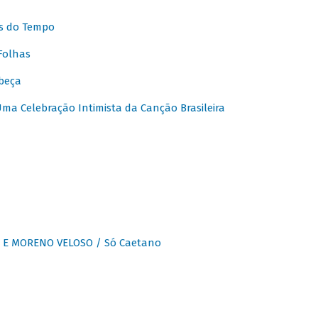
s do Tempo
Folhas
beça
a Celebração Intimista da Canção Brasileira
E MORENO VELOSO / Só Caetano