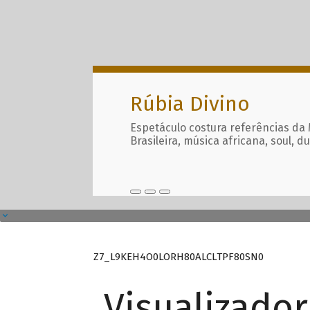
Rúbia Divino
Espetáculo costura referências da
Brasileira, música africana, soul, d
Z7_L9KEH4O0LORH80ALCLTPF80SN0
Visualizado