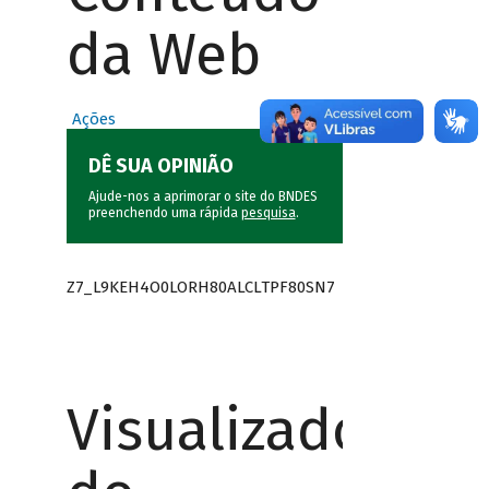
da Web
Ações
DÊ SUA OPINIÃO
Ajude-nos a aprimorar o site do BNDES
preenchendo uma rápida
pesquisa
.
Z7_L9KEH4O0LORH80ALCLTPF80SN7
Visualizador