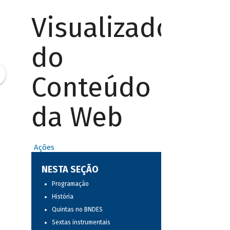
Visualizador
do
Conteúdo
da Web
Ações
NESTA SEÇÃO
Programação
História
Quintas no BNDES
Sextas instrumentais