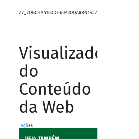
Z7_7QGCHA41LODH60A3OQA8RN1457
Visualizador
do
Conteúdo
da Web
Ações
VEJA TAMBÉM