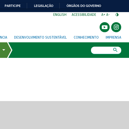
PARTICIPE
LEGISLAÇÃO
ÓRGÃOS DO GOVERNO
⁣
ENGLISH
ACESSIBILIDADE
A+
A-
NCIA
DESENVOLVIMENTO SUSTENTÁVEL
CONHECIMENTO
IMPRENSA
Busca
gem de tela