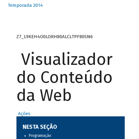
Temporada 2014
Z7_L9KEH4O0LORH80ALCLTPF80SN6
Visualizador
do Conteúdo
da Web
Ações
NESTA SEÇÃO
Programação