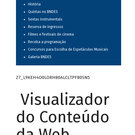
História
Quintas no BNDES
Sextas instrumentais
Reserva de ingressos
Filmes e festivais de cinema
Receba a programação
Concursos para Escolha de Espetáculos Musicais
Galeria BNDES
Z7_L9KEH4O0LORH80ALCLTPF80SN5
Visualizador
do Conteúdo
da Web