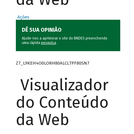
Ações
DÊ SUA OPINIÃO
Ajude-nos a aprimorar o site do BNDES preenchendo
uma rápida
pesquisa
.
Z7_L9KEH4O0LORH80ALCLTPF80SN7
Visualizador
do Conteúdo
da Web