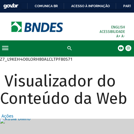
COMUNICA BR
ACESSO À INFORMAÇÃO
PARTI
ENGLISH
ACESSIBILIDADE
A+
A-
Busca
Z7_L9KEH4O0LORH80ALCLTPF80S71
Visualizador do
Conteúdo da Web
Ações
Destaques Prin