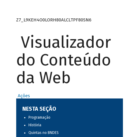
Z7_L9KEH4O0LORH80ALCLTPF80SN6
Visualizador
do Conteúdo
da Web
Ações
NESTA SEÇÃO
Programação
História
Quintas no BNDES