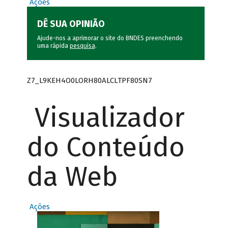
Ações
DÊ SUA OPINIÃO
Ajude-nos a aprimorar o site do BNDES preenchendo
uma rápida
pesquisa
.
Z7_L9KEH4O0LORH80ALCLTPF80SN7
Visualizador
do Conteúdo
da Web
Ações