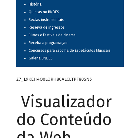
História
Quintas no BNDES
Sextas instrumentais
Reserva de ingressos
Filmes e festivais de cinema
Receba a programação
Concursos para Escolha de Espetáculos Musicais
Galeria BNDES
Z7_L9KEH4O0LORH80ALCLTPF80SN5
Visualizador
do Conteúdo
da Web