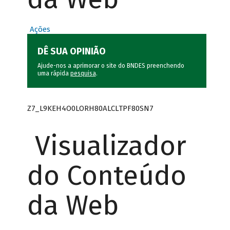
Ações
DÊ SUA OPINIÃO
Ajude-nos a aprimorar o site do BNDES preenchendo
uma rápida
pesquisa
.
Z7_L9KEH4O0LORH80ALCLTPF80SN7
Visualizador
do Conteúdo
da Web