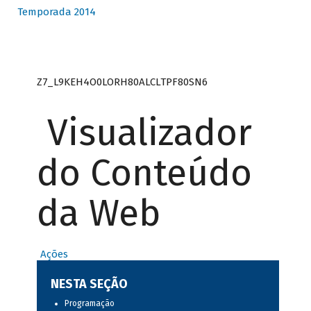
Temporada 2014
Z7_L9KEH4O0LORH80ALCLTPF80SN6
Visualizador
do Conteúdo
da Web
Ações
NESTA SEÇÃO
Programação