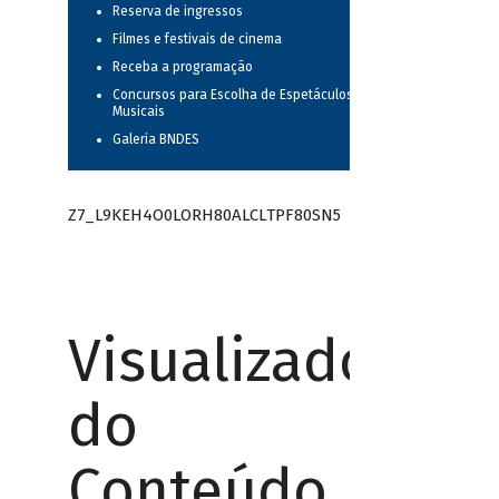
Reserva de ingressos
Filmes e festivais de cinema
Receba a programação
Concursos para Escolha de Espetáculos
Musicais
Galeria BNDES
Z7_L9KEH4O0LORH80ALCLTPF80SN5
Visualizador
do
Conteúdo