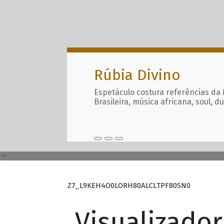
Rúbia Divino
Espetáculo costura referências da
Brasileira, música africana, soul, d
Z7_L9KEH4O0LORH80ALCLTPF80SN0
Visualizado