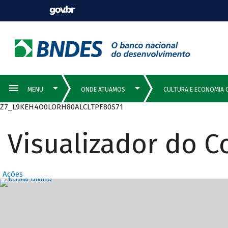
Z7_L9KEH4O0LORH80ALCLTPF80S71
Visualizador do 
Ações
Destaques Prin