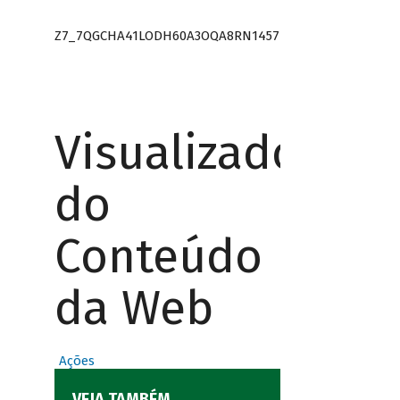
Z7_7QGCHA41LODH60A3OQA8RN1457
Visualizador
do
Conteúdo
da Web
Ações
VEJA TAMBÉM