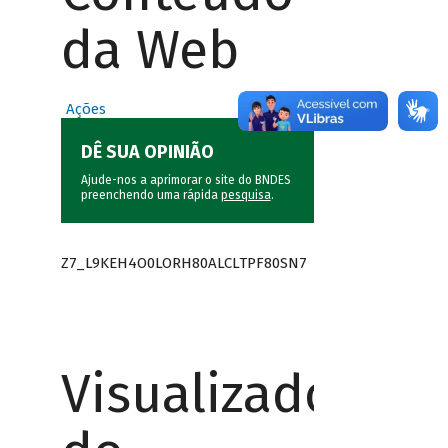
da Web
Ações
DÊ SUA OPINIÃO
Ajude-nos a aprimorar o site do BNDES
preenchendo uma rápida
pesquisa
.
Z7_L9KEH4O0LORH80ALCLTPF80SN7
Visualizador