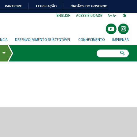
PARTICIPE
LEGISLAÇÃO
ÓRGÃOS DO GOVERNO
⁣
ENGLISH
ACESSIBILIDADE
A+
A-
NCIA
DESENVOLVIMENTO SUSTENTÁVEL
CONHECIMENTO
IMPRENSA
Busca
gem de tela