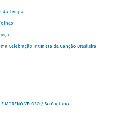
s do Tempo
Folhas
beça
a Celebração Intimista da Canção Brasileira
E MORENO VELOSO / Só Caetano