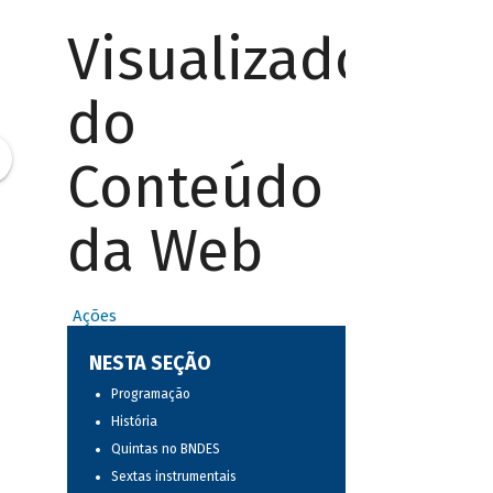
Visualizador
do
Conteúdo
da Web
Ações
NESTA SEÇÃO
Programação
História
Quintas no BNDES
Sextas instrumentais