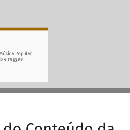
 Música Popular
ub e reggae
r do Conteúdo da