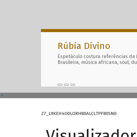
Rúbia Divino
Espetáculo costura referências da
Brasileira, música africana, soul, d
Z7_L9KEH4O0LORH80ALCLTPF80SN0
Visualizado