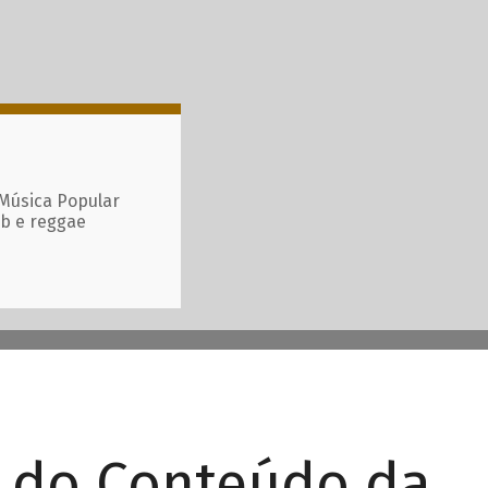
 Música Popular
ub e reggae
r do Conteúdo da