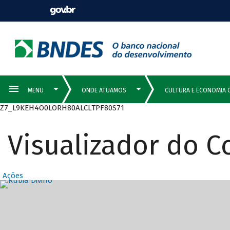
Z7_L9KEH4O0LORH80ALCLTPF80S71
Visualizador do 
Ações
Destaques Prin