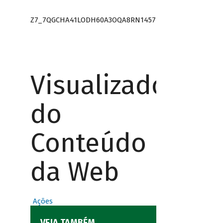
Z7_7QGCHA41LODH60A3OQA8RN1457
Visualizador
do
Conteúdo
da Web
Ações
VEJA TAMBÉM