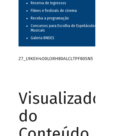
Reserva de ingressos
Filmes e festivais de cinema
Receba a programação
Concursos para Escolha de Espetáculos
Musicais
Galeria BNDES
Z7_L9KEH4O0LORH80ALCLTPF80SN5
Visualizador
do
Conteúdo