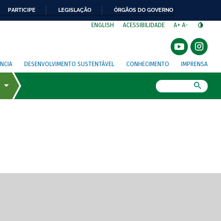
PARTICIPE
LEGISLAÇÃO
ÓRGÃOS DO GOVERNO
⁣
ENGLISH
ACESSIBILIDADE
A+
A-
NCIA
DESENVOLVIMENTO SUSTENTÁVEL
CONHECIMENTO
IMPRENSA
Busca
gem de tela