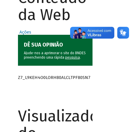
da Web
Ações
DÊ SUA OPINIÃO
Ajude-nos a aprimorar o site do BNDES
preenchendo uma rápida
pesquisa
.
Z7_L9KEH4O0LORH80ALCLTPF80SN7
Visualizador