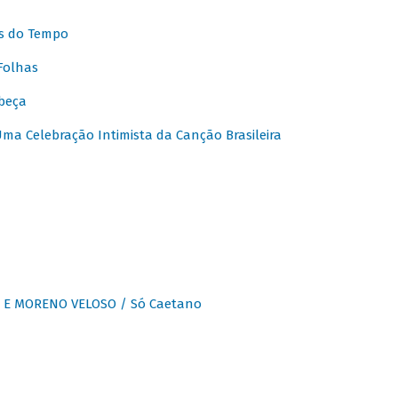
s do Tempo
Folhas
beça
a Celebração Intimista da Canção Brasileira
E MORENO VELOSO / Só Caetano