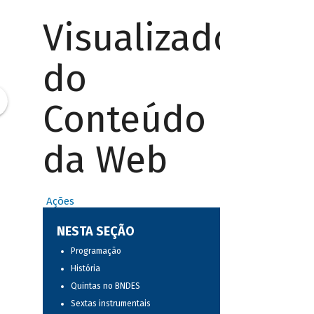
Visualizador
do
Conteúdo
da Web
Ações
NESTA SEÇÃO
Programação
História
Quintas no BNDES
Sextas instrumentais