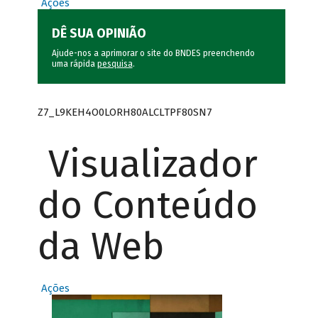
Ações
DÊ SUA OPINIÃO
Ajude-nos a aprimorar o site do BNDES preenchendo
uma rápida
pesquisa
.
Z7_L9KEH4O0LORH80ALCLTPF80SN7
Visualizador
do Conteúdo
da Web
Ações