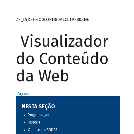
Z7_L9KEH4O0LORH80ALCLTPF80SN6
Visualizador
do Conteúdo
da Web
Ações
NESTA SEÇÃO
Programação
História
Quintas no BNDES