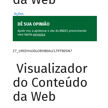
Ações
DÊ SUA OPINIÃO
Ajude-nos a aprimorar o site do BNDES preenchendo
uma rápida
pesquisa
.
Z7_L9KEH4O0LORH80ALCLTPF80SN7
Visualizador
do Conteúdo
da Web