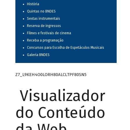
História
Quintas no BNDES
Sextas instrumentais
Reserva de ingressos
Filmes e festivais de cinema
Receba a programação
Concursos para Escolha de Espetáculos Musicais
Galeria BNDES
Z7_L9KEH4O0LORH80ALCLTPF80SN5
Visualizador
do Conteúdo
da Web