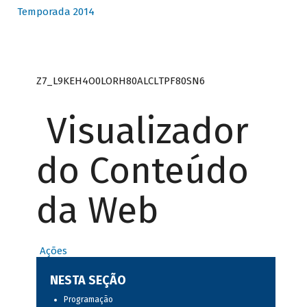
Temporada 2014
Z7_L9KEH4O0LORH80ALCLTPF80SN6
Visualizador
do Conteúdo
da Web
Ações
NESTA SEÇÃO
Programação