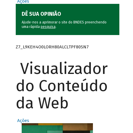
Ações
DÊ SUA OPINIÃO
Ajude-nos a aprimorar o site do BNDES preenchendo
uma rápida
pesquisa
.
Z7_L9KEH4O0LORH80ALCLTPF80SN7
Visualizador
do Conteúdo
da Web
Ações