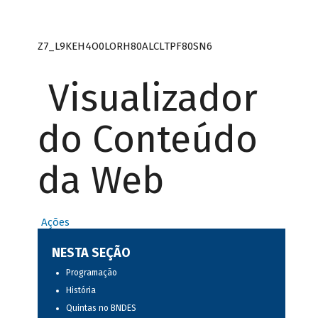
Z7_L9KEH4O0LORH80ALCLTPF80SN6
Visualizador
do Conteúdo
da Web
Ações
NESTA SEÇÃO
Programação
História
Quintas no BNDES