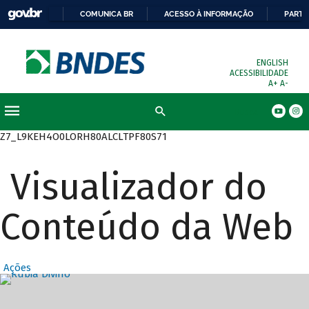
COMUNICA BR
ACESSO À INFORMAÇÃO
PARTI
ENGLISH
ACESSIBILIDADE
A+
A-
Busca
Z7_L9KEH4O0LORH80ALCLTPF80S71
Visualizador do
Conteúdo da Web
Ações
Destaques Prin