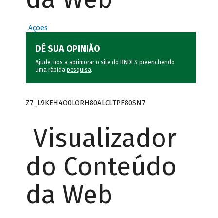
Ações
DÊ SUA OPINIÃO
Ajude-nos a aprimorar o site do BNDES preenchendo
uma rápida
pesquisa
.
Z7_L9KEH4O0LORH80ALCLTPF80SN7
Visualizador
do Conteúdo
da Web