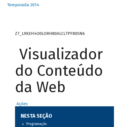
Temporada 2014
Z7_L9KEH4O0LORH80ALCLTPF80SN6
Visualizador
do Conteúdo
da Web
Ações
NESTA SEÇÃO
Programação