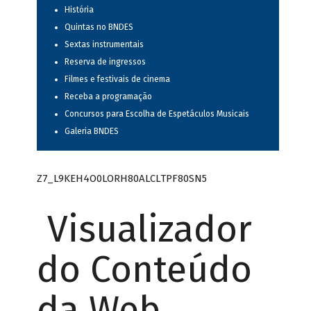
História
Quintas no BNDES
Sextas instrumentais
Reserva de ingressos
Filmes e festivais de cinema
Receba a programação
Concursos para Escolha de Espetáculos Musicais
Galeria BNDES
Z7_L9KEH4O0LORH80ALCLTPF80SN5
Visualizador
do Conteúdo
da Web