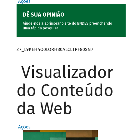
Ações
DÊ SUA OPINIÃO
Ajude-nos a aprimorar o site do BNDES preenchendo
uma rápida
pesquisa
.
Z7_L9KEH4O0LORH80ALCLTPF80SN7
Visualizador
do Conteúdo
da Web
Ações