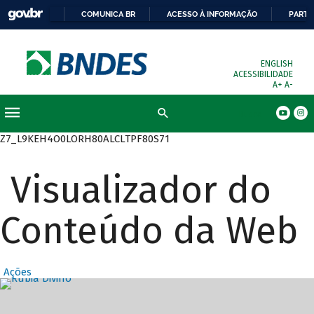
COMUNICA BR
ACESSO À INFORMAÇÃO
PARTI
ENGLISH
ACESSIBILIDADE
A+
A-
Busca
Z7_L9KEH4O0LORH80ALCLTPF80S71
Visualizador do
Conteúdo da Web
Ações
Destaques Prin