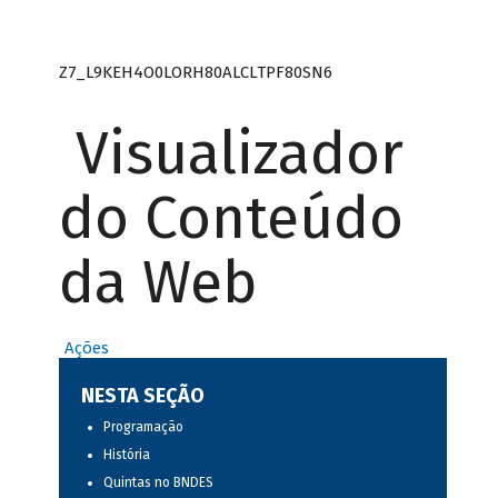
Z7_L9KEH4O0LORH80ALCLTPF80SN6
Visualizador
do Conteúdo
da Web
Ações
NESTA SEÇÃO
Programação
História
Quintas no BNDES