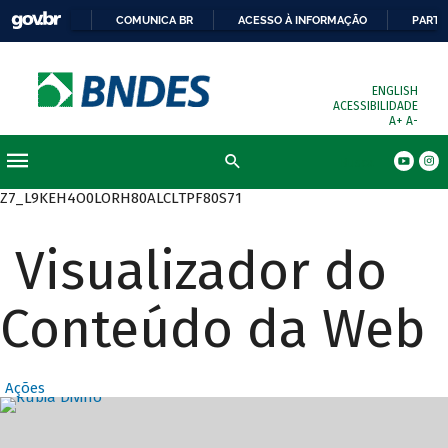
COMUNICA BR
ACESSO À INFORMAÇÃO
PARTI
ENGLISH
ACESSIBILIDADE
A+
A-
Busca
Z7_L9KEH4O0LORH80ALCLTPF80S71
Visualizador do
Conteúdo da Web
Ações
Destaques Prin