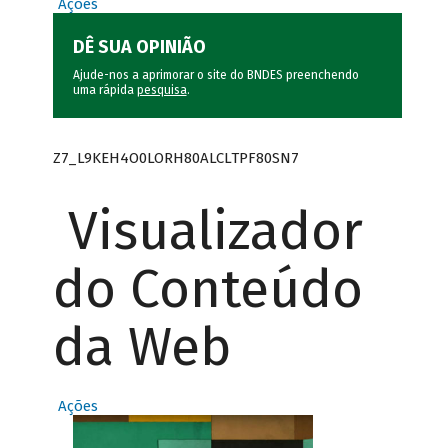
Ações
DÊ SUA OPINIÃO
Ajude-nos a aprimorar o site do BNDES preenchendo
uma rápida
pesquisa
.
Z7_L9KEH4O0LORH80ALCLTPF80SN7
Visualizador
do Conteúdo
da Web
Ações