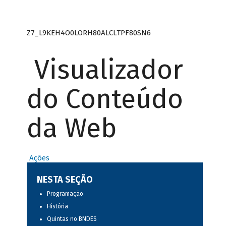
Z7_L9KEH4O0LORH80ALCLTPF80SN6
Visualizador
do Conteúdo
da Web
Ações
NESTA SEÇÃO
Programação
História
Quintas no BNDES