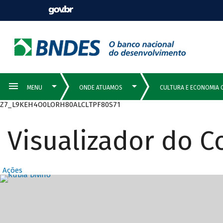
Z7_L9KEH4O0LORH80ALCLTPF80S71
Visualizador do 
Ações
Destaques Prin