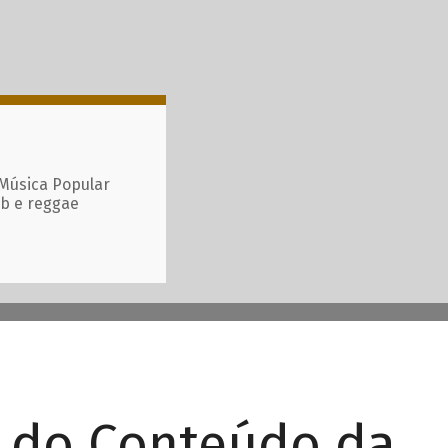
 Música Popular
ub e reggae
r do Conteúdo da