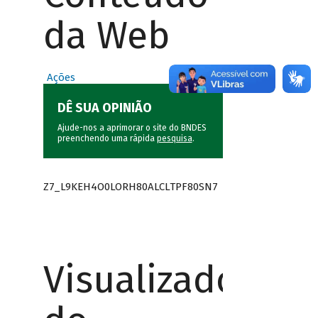
da Web
Ações
DÊ SUA OPINIÃO
Ajude-nos a aprimorar o site do BNDES
preenchendo uma rápida
pesquisa
.
Z7_L9KEH4O0LORH80ALCLTPF80SN7
Visualizador