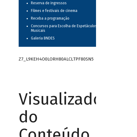
Reserva de ingressos
Filmes e festivais de cinema
Receba a programação
Concursos para Escolha de Espetáculos
Musicais
Galeria BNDES
Z7_L9KEH4O0LORH80ALCLTPF80SN5
Visualizador
do
Conteúdo