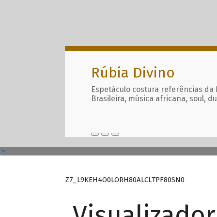
Rúbia Divino
Espetáculo costura referências da
Brasileira, música africana, soul, d
Z7_L9KEH4O0LORH80ALCLTPF80SN0
Visualizado