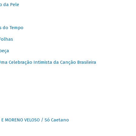
o da Pele
s do Tempo
Folhas
beça
a Celebração Intimista da Canção Brasileira
E MORENO VELOSO / Só Caetano