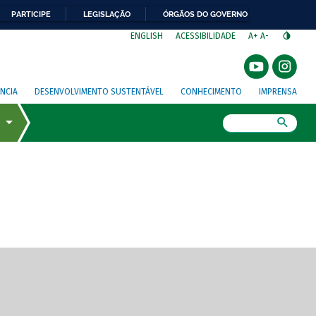
PARTICIPE
LEGISLAÇÃO
ÓRGÃOS DO GOVERNO
⁣
ENGLISH
ACESSIBILIDADE
A+
A-
NCIA
DESENVOLVIMENTO SUSTENTÁVEL
CONHECIMENTO
IMPRENSA
Busca
gem de tela