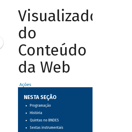
Visualizador
do
Conteúdo
da Web
Ações
NESTA SEÇÃO
Programação
História
Quintas no BNDES
Sextas instrumentais