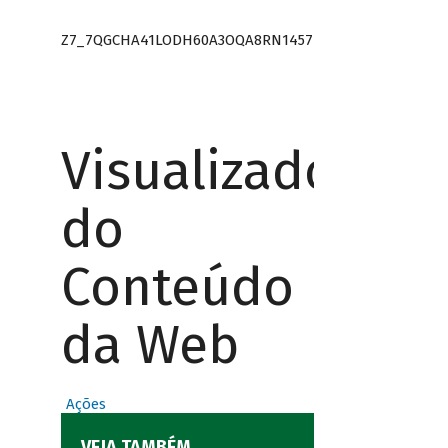
Z7_7QGCHA41LODH60A3OQA8RN1457
Visualizador
do
Conteúdo
da Web
Ações
VEJA TAMBÉM