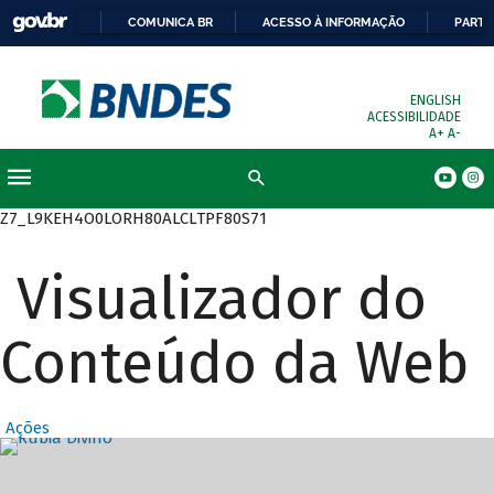
COMUNICA BR
ACESSO À INFORMAÇÃO
PARTI
ENGLISH
ACESSIBILIDADE
A+
A-
Busca
Z7_L9KEH4O0LORH80ALCLTPF80S71
Visualizador do
Conteúdo da Web
Ações
Destaques Prin