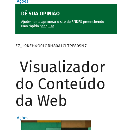
Ações
DÊ SUA OPINIÃO
Ajude-nos a aprimorar o site do BNDES preenchendo
uma rápida
pesquisa
.
Z7_L9KEH4O0LORH80ALCLTPF80SN7
Visualizador
do Conteúdo
da Web
Ações