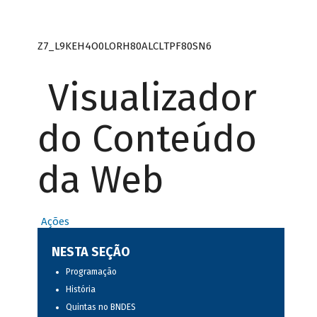
Z7_L9KEH4O0LORH80ALCLTPF80SN6
Visualizador
do Conteúdo
da Web
Ações
NESTA SEÇÃO
Programação
História
Quintas no BNDES