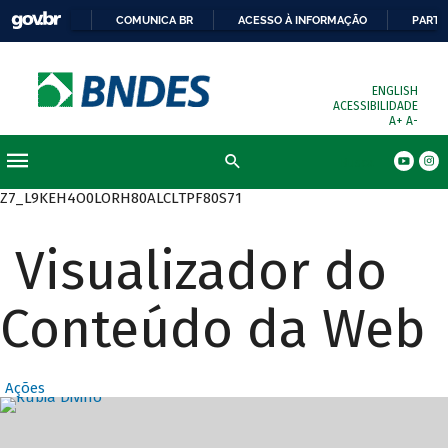
COMUNICA BR
ACESSO À INFORMAÇÃO
PARTI
ENGLISH
ACESSIBILIDADE
A+
A-
Busca
Z7_L9KEH4O0LORH80ALCLTPF80S71
Visualizador do
Conteúdo da Web
Ações
Destaques Prin