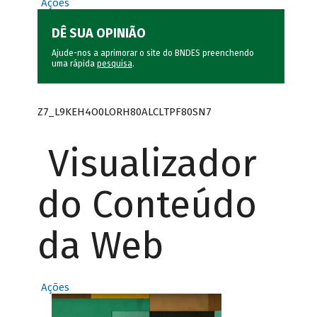
Ações
DÊ SUA OPINIÃO
Ajude-nos a aprimorar o site do BNDES preenchendo
uma rápida
pesquisa
.
Z7_L9KEH4O0LORH80ALCLTPF80SN7
Visualizador
do Conteúdo
da Web
Ações