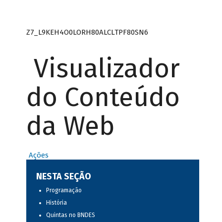
Z7_L9KEH4O0LORH80ALCLTPF80SN6
Visualizador
do Conteúdo
da Web
Ações
NESTA SEÇÃO
Programação
História
Quintas no BNDES