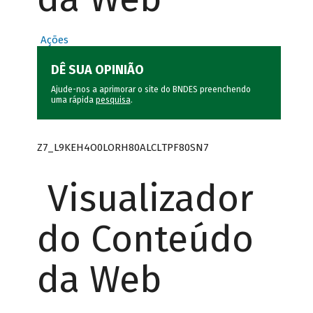
Ações
DÊ SUA OPINIÃO
Ajude-nos a aprimorar o site do BNDES preenchendo
uma rápida
pesquisa
.
Z7_L9KEH4O0LORH80ALCLTPF80SN7
Visualizador
do Conteúdo
da Web