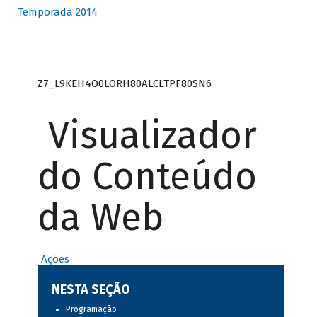
Temporada 2014
Z7_L9KEH4O0LORH80ALCLTPF80SN6
Visualizador
do Conteúdo
da Web
Ações
NESTA SEÇÃO
Programação