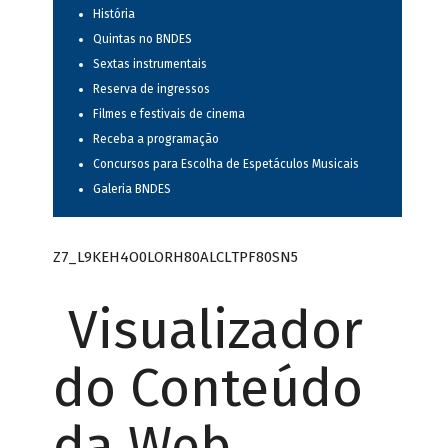
História
Quintas no BNDES
Sextas instrumentais
Reserva de ingressos
Filmes e festivais de cinema
Receba a programação
Concursos para Escolha de Espetáculos Musicais
Galeria BNDES
Z7_L9KEH4O0LORH80ALCLTPF80SN5
Visualizador
do Conteúdo
da Web