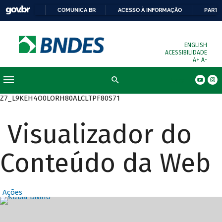
COMUNICA BR
ACESSO À INFORMAÇÃO
PARTI
ENGLISH
ACESSIBILIDADE
A+
A-
Busca
Z7_L9KEH4O0LORH80ALCLTPF80S71
Visualizador do
Conteúdo da Web
Ações
Destaques Prin