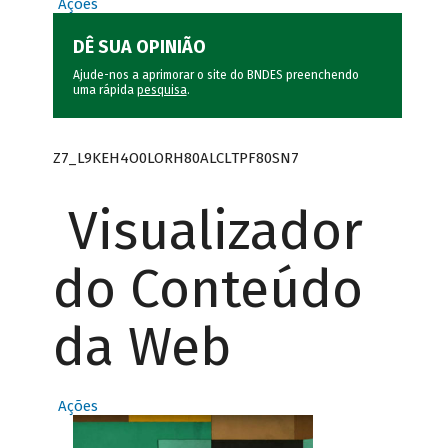
Ações
DÊ SUA OPINIÃO
Ajude-nos a aprimorar o site do BNDES preenchendo
uma rápida
pesquisa
.
Z7_L9KEH4O0LORH80ALCLTPF80SN7
Visualizador
do Conteúdo
da Web
Ações