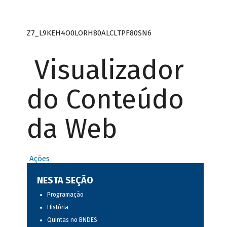
Z7_L9KEH4O0LORH80ALCLTPF80SN6
Visualizador
do Conteúdo
da Web
Ações
NESTA SEÇÃO
Programação
História
Quintas no BNDES