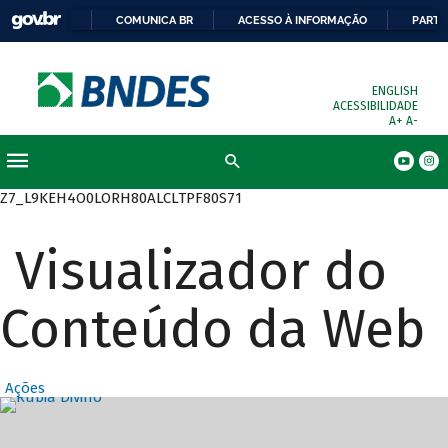
COMUNICA BR
ACESSO À INFORMAÇÃO
PARTI
ENGLISH
ACESSIBILIDADE
A+
A-
Busca
Z7_L9KEH4O0LORH80ALCLTPF80S71
Visualizador do
Conteúdo da Web
Ações
Destaques Prin