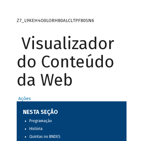
Z7_L9KEH4O0LORH80ALCLTPF80SN6
Visualizador
do Conteúdo
da Web
Ações
NESTA SEÇÃO
Programação
História
Quintas no BNDES