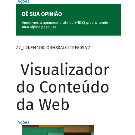
Ações
DÊ SUA OPINIÃO
Ajude-nos a aprimorar o site do BNDES preenchendo
uma rápida
pesquisa
.
Z7_L9KEH4O0LORH80ALCLTPF80SN7
Visualizador
do Conteúdo
da Web
Ações