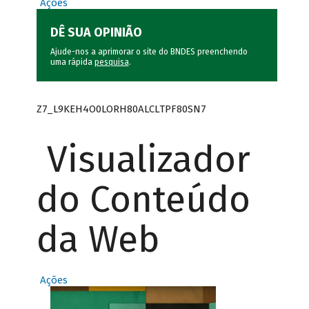
Ações
DÊ SUA OPINIÃO
Ajude-nos a aprimorar o site do BNDES preenchendo
uma rápida
pesquisa
.
Z7_L9KEH4O0LORH80ALCLTPF80SN7
Visualizador
do Conteúdo
da Web
Ações