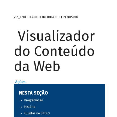
Z7_L9KEH4O0LORH80ALCLTPF80SN6
Visualizador
do Conteúdo
da Web
Ações
NESTA SEÇÃO
Programação
História
Quintas no BNDES