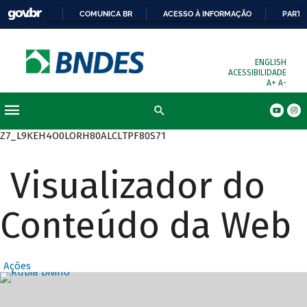
COMUNICA BR
ACESSO À INFORMAÇÃO
PARTI
ENGLISH
ACESSIBILIDADE
A+
A-
Busca
Z7_L9KEH4O0LORH80ALCLTPF80S71
Visualizador do
Conteúdo da Web
Ações
Destaques Prin