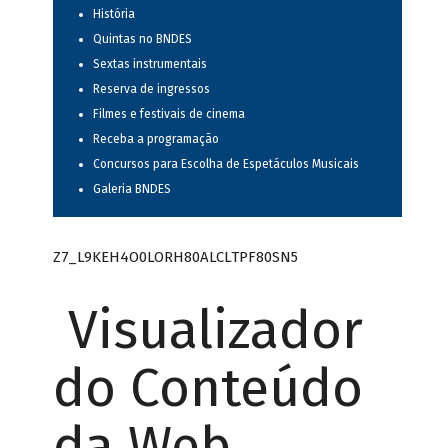
História
Quintas no BNDES
Sextas instrumentais
Reserva de ingressos
Filmes e festivais de cinema
Receba a programação
Concursos para Escolha de Espetáculos Musicais
Galeria BNDES
Z7_L9KEH4O0LORH80ALCLTPF80SN5
Visualizador
do Conteúdo
da Web