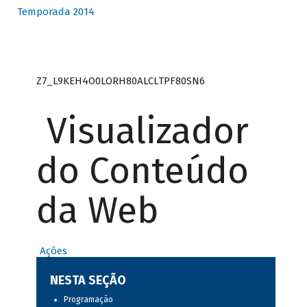
Temporada 2014
Z7_L9KEH4O0LORH80ALCLTPF80SN6
Visualizador
do Conteúdo
da Web
Ações
NESTA SEÇÃO
Programação