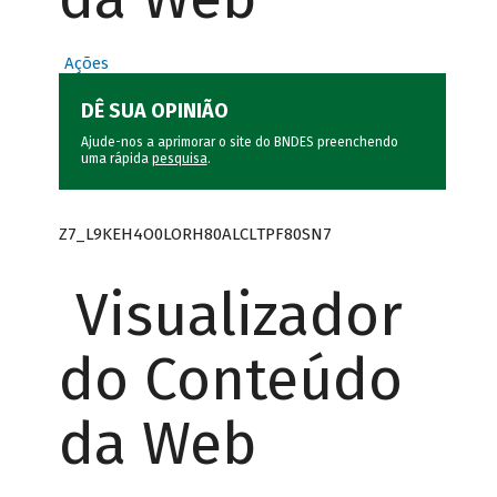
Ações
DÊ SUA OPINIÃO
Ajude-nos a aprimorar o site do BNDES preenchendo
uma rápida
pesquisa
.
Z7_L9KEH4O0LORH80ALCLTPF80SN7
Visualizador
do Conteúdo
da Web