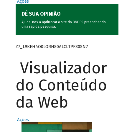
Ações
DÊ SUA OPINIÃO
Ajude-nos a aprimorar o site do BNDES preenchendo
uma rápida
pesquisa
.
Z7_L9KEH4O0LORH80ALCLTPF80SN7
Visualizador
do Conteúdo
da Web
Ações