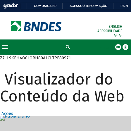
COMUNICA BR
ACESSO À INFORMAÇÃO
PARTI
ENGLISH
ACESSIBILIDADE
A+
A-
Busca
Z7_L9KEH4O0LORH80ALCLTPF80S71
Visualizador do
Conteúdo da Web
Ações
Destaques Prin