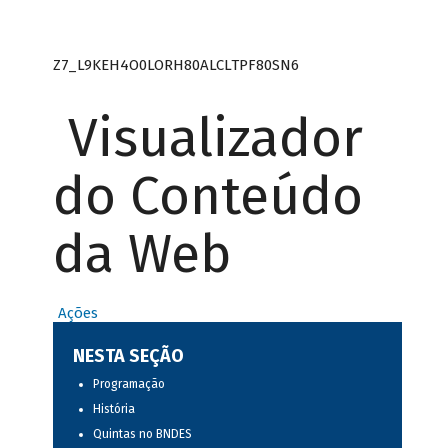
Z7_L9KEH4O0LORH80ALCLTPF80SN6
Visualizador
do Conteúdo
da Web
Ações
NESTA SEÇÃO
Programação
História
Quintas no BNDES