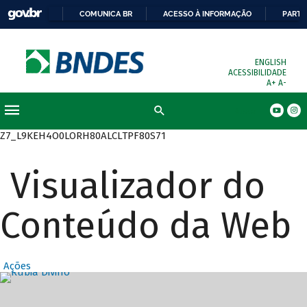
COMUNICA BR
ACESSO À INFORMAÇÃO
PARTI
ENGLISH
ACESSIBILIDADE
A+
A-
Busca
Z7_L9KEH4O0LORH80ALCLTPF80S71
Visualizador do
Conteúdo da Web
Ações
Destaques Prin