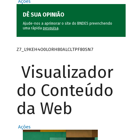
Ações
DÊ SUA OPINIÃO
Ajude-nos a aprimorar o site do BNDES preenchendo
uma rápida
pesquisa
.
Z7_L9KEH4O0LORH80ALCLTPF80SN7
Visualizador
do Conteúdo
da Web
Ações