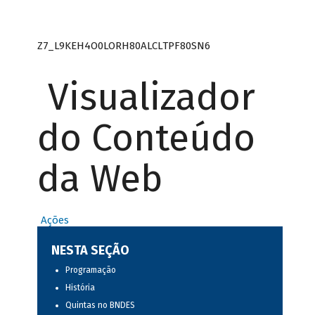
Z7_L9KEH4O0LORH80ALCLTPF80SN6
Visualizador
do Conteúdo
da Web
Ações
NESTA SEÇÃO
Programação
História
Quintas no BNDES