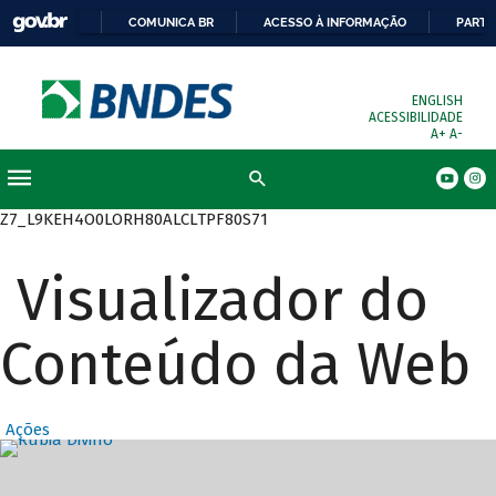
COMUNICA BR
ACESSO À INFORMAÇÃO
PARTI
ENGLISH
ACESSIBILIDADE
A+
A-
Busca
Z7_L9KEH4O0LORH80ALCLTPF80S71
Visualizador do
Conteúdo da Web
Ações
Destaques Prin