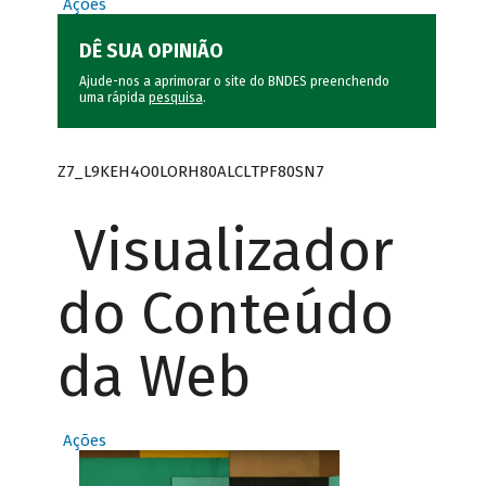
Ações
DÊ SUA OPINIÃO
Ajude-nos a aprimorar o site do BNDES preenchendo
uma rápida
pesquisa
.
Z7_L9KEH4O0LORH80ALCLTPF80SN7
Visualizador
do Conteúdo
da Web
Ações