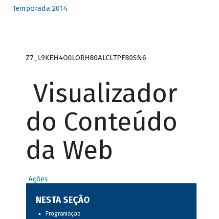
Temporada 2014
Z7_L9KEH4O0LORH80ALCLTPF80SN6
Visualizador
do Conteúdo
da Web
Ações
NESTA SEÇÃO
Programação