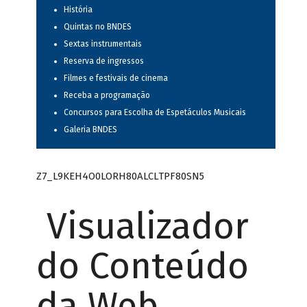
História
Quintas no BNDES
Sextas instrumentais
Reserva de ingressos
Filmes e festivais de cinema
Receba a programação
Concursos para Escolha de Espetáculos Musicais
Galeria BNDES
Z7_L9KEH4O0LORH80ALCLTPF80SN5
Visualizador
do Conteúdo
da Web