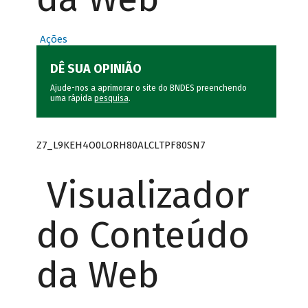
Ações
DÊ SUA OPINIÃO
Ajude-nos a aprimorar o site do BNDES preenchendo
uma rápida
pesquisa
.
Z7_L9KEH4O0LORH80ALCLTPF80SN7
Visualizador
do Conteúdo
da Web