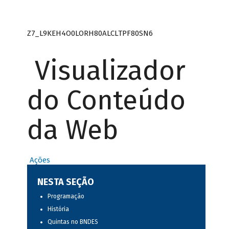
Z7_L9KEH4O0LORH80ALCLTPF80SN6
Visualizador
do Conteúdo
da Web
Ações
NESTA SEÇÃO
Programação
História
Quintas no BNDES