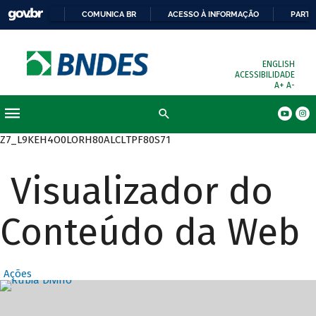
COMUNICA BR
ACESSO À INFORMAÇÃO
PARTI
ENGLISH
ACESSIBILIDADE
A+
A-
Busca
Z7_L9KEH4O0LORH80ALCLTPF80S71
Visualizador do
Conteúdo da Web
Ações
Destaques Prin