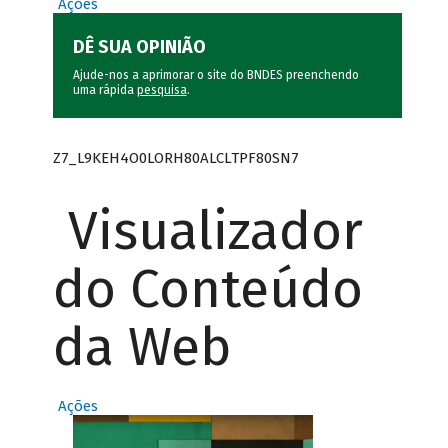
Ações
DÊ SUA OPINIÃO
Ajude-nos a aprimorar o site do BNDES preenchendo
uma rápida
pesquisa
.
Z7_L9KEH4O0LORH80ALCLTPF80SN7
Visualizador
do Conteúdo
da Web
Ações