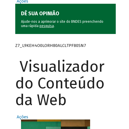
Ações
DÊ SUA OPINIÃO
Ajude-nos a aprimorar o site do BNDES preenchendo
uma rápida
pesquisa
.
Z7_L9KEH4O0LORH80ALCLTPF80SN7
Visualizador
do Conteúdo
da Web
Ações