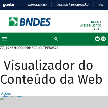
COMUNICA BR
ACESSO À INFORMAÇÃO
PARTI
ENGLISH
ACESSIBILIDADE
A+
A-
Busca
Z7_L9KEH4O0LORH80ALCLTPF80S71
Visualizador do
Conteúdo da Web
Ações
Destaques Prin