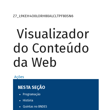
Z7_L9KEH4O0LORH80ALCLTPF80SN6
Visualizador
do Conteúdo
da Web
Ações
NESTA SEÇÃO
Programação
História
Quintas no BNDES