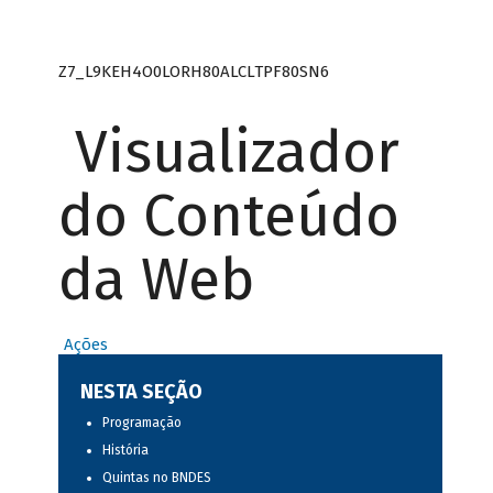
Z7_L9KEH4O0LORH80ALCLTPF80SN6
Visualizador
do Conteúdo
da Web
Ações
NESTA SEÇÃO
Programação
História
Quintas no BNDES