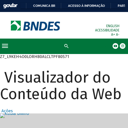
COMUNICA BR
ACESSO À INFORMAÇÃO
PARTI
ENGLISH
ACESSIBILIDADE
A+
A-
Busca
Z7_L9KEH4O0LORH80ALCLTPF80S71
Visualizador do
Conteúdo da Web
Ações
Destaques Prin