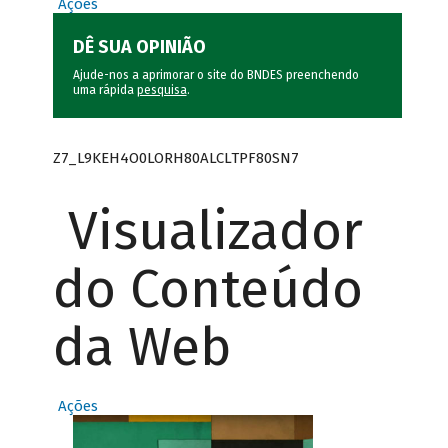
Ações
DÊ SUA OPINIÃO
Ajude-nos a aprimorar o site do BNDES preenchendo
uma rápida
pesquisa
.
Z7_L9KEH4O0LORH80ALCLTPF80SN7
Visualizador
do Conteúdo
da Web
Ações