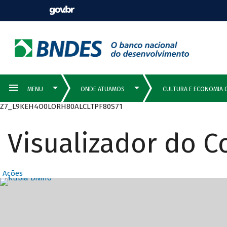
Z7_L9KEH4O0LORH80ALCLTPF80S71
Visualizador do 
Ações
Destaques Prin