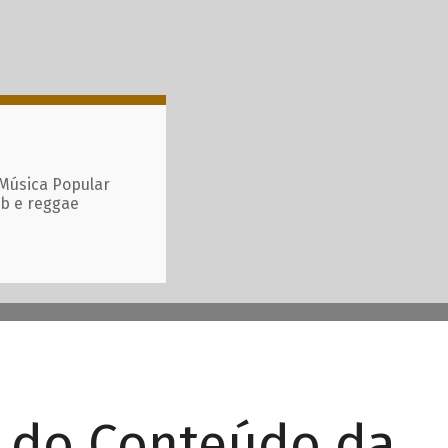
 Música Popular
ub e reggae
r do Conteúdo da