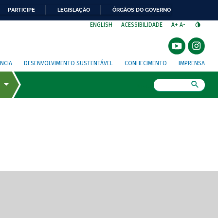
PARTICIPE
LEGISLAÇÃO
ÓRGÃOS DO GOVERNO
⁣
ENGLISH
ACESSIBILIDADE
A+
A-
NCIA
DESENVOLVIMENTO SUSTENTÁVEL
CONHECIMENTO
IMPRENSA
Busca
gem de tela