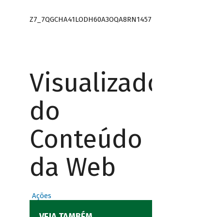
Z7_7QGCHA41LODH60A3OQA8RN1457
Visualizador
do
Conteúdo
da Web
Ações
VEJA TAMBÉM