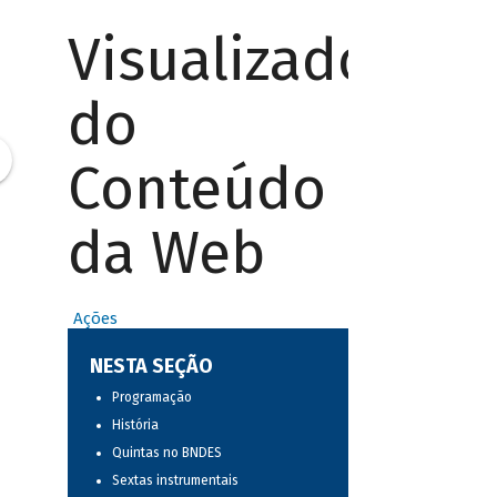
Visualizador
do
Conteúdo
da Web
Ações
NESTA SEÇÃO
Programação
História
Quintas no BNDES
Sextas instrumentais