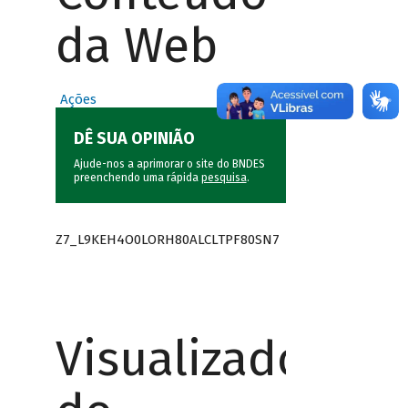
da Web
Ações
DÊ SUA OPINIÃO
Ajude-nos a aprimorar o site do BNDES
preenchendo uma rápida
pesquisa
.
Z7_L9KEH4O0LORH80ALCLTPF80SN7
Visualizador