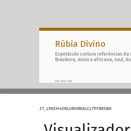
Rúbia Divino
Espetáculo costura referências da
Brasileira, música africana, soul, d
Z7_L9KEH4O0LORH80ALCLTPF80SN0
Visualizado