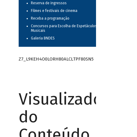
Reserva de ingressos
Filmes e festivais de cinema
Receba a programação
Concursos para Escolha de Espetáculos
Musicais
Galeria BNDES
Z7_L9KEH4O0LORH80ALCLTPF80SN5
Visualizador
do
Conteúdo