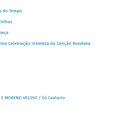
s do Tempo
Folhas
beça
a Celebração Intimista da Canção Brasileira
E MORENO VELOSO / Só Caetano