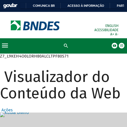
COMUNICA BR
ACESSO À INFORMAÇÃO
PARTI
ENGLISH
ACESSIBILIDADE
A+
A-
Busca
Z7_L9KEH4O0LORH80ALCLTPF80S71
Visualizador do
Conteúdo da Web
Ações
Destaques Prin