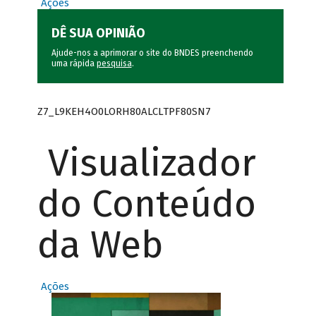
Ações
DÊ SUA OPINIÃO
Ajude-nos a aprimorar o site do BNDES preenchendo
uma rápida
pesquisa
.
Z7_L9KEH4O0LORH80ALCLTPF80SN7
Visualizador
do Conteúdo
da Web
Ações