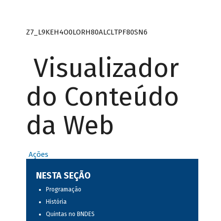
Z7_L9KEH4O0LORH80ALCLTPF80SN6
Visualizador
do Conteúdo
da Web
Ações
NESTA SEÇÃO
Programação
História
Quintas no BNDES