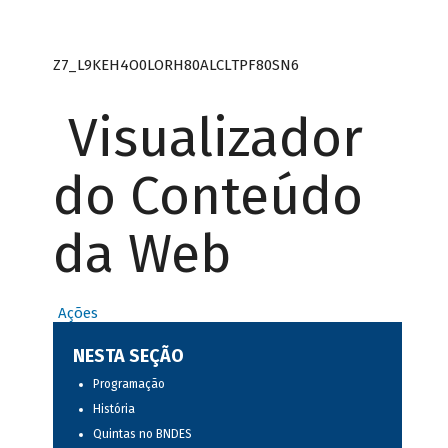
Z7_L9KEH4O0LORH80ALCLTPF80SN6
Visualizador
do Conteúdo
da Web
Ações
NESTA SEÇÃO
Programação
História
Quintas no BNDES