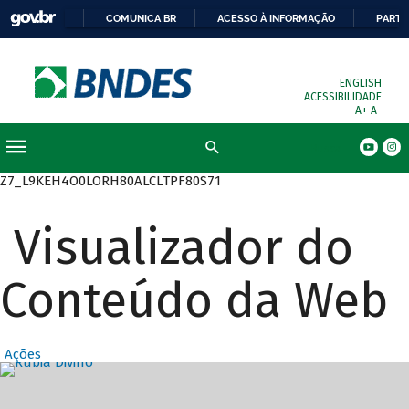
COMUNICA BR
ACESSO À INFORMAÇÃO
PARTI
ENGLISH
ACESSIBILIDADE
A+
A-
Busca
Z7_L9KEH4O0LORH80ALCLTPF80S71
Visualizador do
Conteúdo da Web
Ações
Destaques Prin