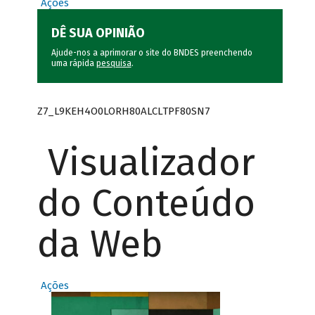
Ações
DÊ SUA OPINIÃO
Ajude-nos a aprimorar o site do BNDES preenchendo
uma rápida
pesquisa
.
Z7_L9KEH4O0LORH80ALCLTPF80SN7
Visualizador
do Conteúdo
da Web
Ações