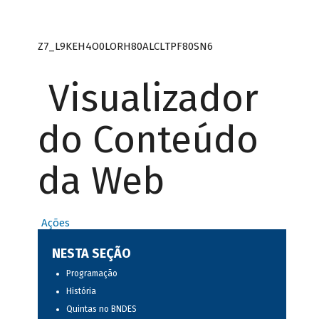
Z7_L9KEH4O0LORH80ALCLTPF80SN6
Visualizador
do Conteúdo
da Web
Ações
NESTA SEÇÃO
Programação
História
Quintas no BNDES