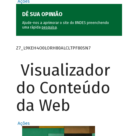
Ações
DÊ SUA OPINIÃO
Ajude-nos a aprimorar o site do BNDES preenchendo
uma rápida
pesquisa
.
Z7_L9KEH4O0LORH80ALCLTPF80SN7
Visualizador
do Conteúdo
da Web
Ações