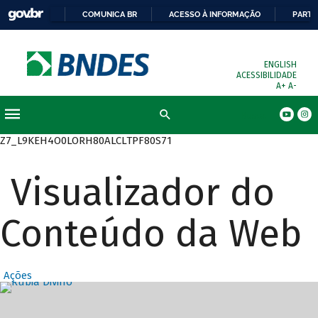
COMUNICA BR
ACESSO À INFORMAÇÃO
PARTI
ENGLISH
ACESSIBILIDADE
A+
A-
Busca
Z7_L9KEH4O0LORH80ALCLTPF80S71
Visualizador do
Conteúdo da Web
Ações
Destaques Prin