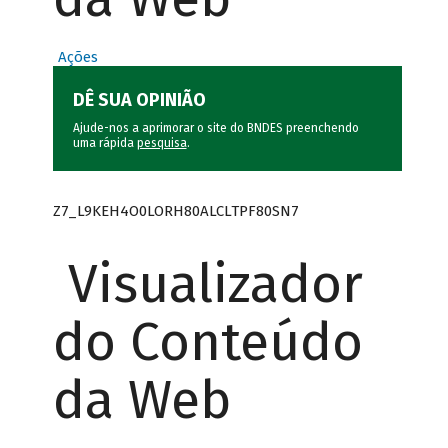
Ações
DÊ SUA OPINIÃO
Ajude-nos a aprimorar o site do BNDES preenchendo
uma rápida
pesquisa
.
Z7_L9KEH4O0LORH80ALCLTPF80SN7
Visualizador
do Conteúdo
da Web