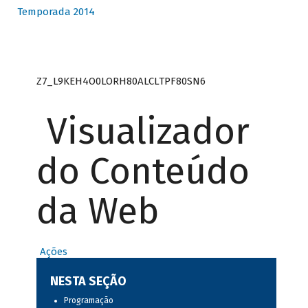
Temporada 2014
Z7_L9KEH4O0LORH80ALCLTPF80SN6
Visualizador
do Conteúdo
da Web
Ações
NESTA SEÇÃO
Programação