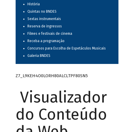
História
Quintas no BNDES
Sextas instrumentais
Reserva de ingressos
Filmes e festivais de cinema
Receba a programação
Concursos para Escolha de Espetáculos Musicais
Galeria BNDES
Z7_L9KEH4O0LORH80ALCLTPF80SN5
Visualizador
do Conteúdo
da Web