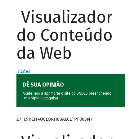
Visualizador
do Conteúdo
da Web
Ações
DÊ SUA OPINIÃO
Ajude-nos a aprimorar o site do BNDES preenchendo
uma rápida
pesquisa
.
Z7_L9KEH4O0LORH80ALCLTPF80SN7