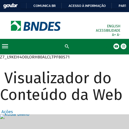
COMUNICA BR
ACESSO À INFORMAÇÃO
PARTI
ENGLISH
ACESSIBILIDADE
A+
A-
Busca
Z7_L9KEH4O0LORH80ALCLTPF80S71
Visualizador do
Conteúdo da Web
Ações
Destaques Prin