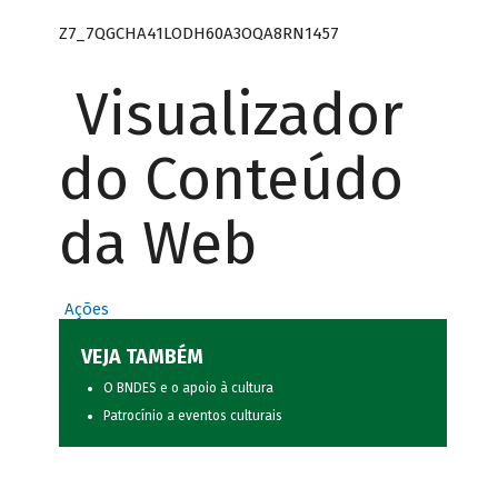
Z7_7QGCHA41LODH60A3OQA8RN1457
Visualizador
do Conteúdo
da Web
Ações
VEJA TAMBÉM
O BNDES e o apoio à cultura
Patrocínio a eventos culturais