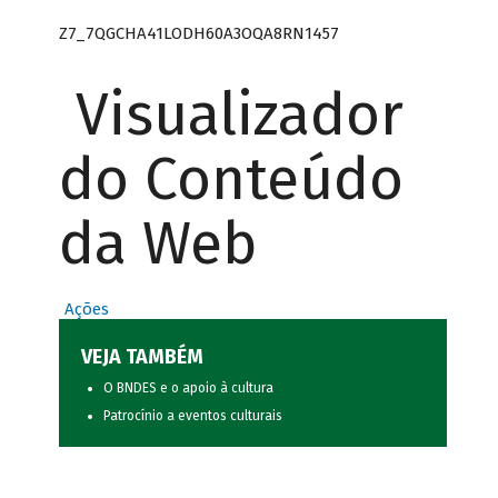
Z7_7QGCHA41LODH60A3OQA8RN1457
Visualizador
do Conteúdo
da Web
Ações
VEJA TAMBÉM
O BNDES e o apoio à cultura
Patrocínio a eventos culturais