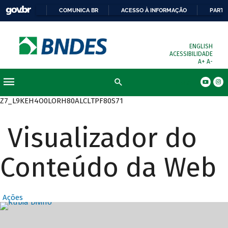
COMUNICA BR
ACESSO À INFORMAÇÃO
PARTI
ENGLISH
ACESSIBILIDADE
A+
A-
Busca
Z7_L9KEH4O0LORH80ALCLTPF80S71
Visualizador do
Conteúdo da Web
Ações
Destaques Prin