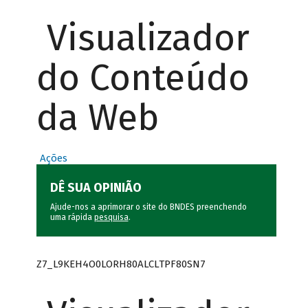
Visualizador
do Conteúdo
da Web
Ações
DÊ SUA OPINIÃO
Ajude-nos a aprimorar o site do BNDES preenchendo
uma rápida
pesquisa
.
Z7_L9KEH4O0LORH80ALCLTPF80SN7