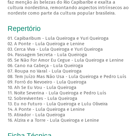
faz menção às belezas do Rio Capibaribe e exalta a
cultura nordestina, remontando aspectos intrínsecos ao
nordeste como parte da cultura popular brasileira.
Repertório
01. Capibaribum - Lula Queiroga e Yuri Queiroga
02. A Ponte - Lula Queiroga e Lenine
03. Cerca Viva - Lula Queiroga e Yuri Queiroga
04. Passagem Secreta - Lula Queiroga
05. Se Não For Amor Eu Cegue - Lula Queiroga e Lenine
06. Cano na Cabeça - Lula Queiroga
07. Roupa no Varal - Lula Queiroga
08. Tem Juízo Mas Não Usa - Lula Queiroga e Pedro Luís
09. Forró do Nevoeiro - Lula Queiroga
10. Ah Se Eu Vou - Lula Queiroga
11. Noite Severina - Lula Queiroga e Pedro Luís
12. Sobreviventes - Lula Queiroga
13. Eu no Futuro - Lula Queiroga e Lulu Oliveira
14. A Ponte - Lula Queiroga e Lenine
15. Atirador - Lula Queiroga
16. Alzira e a Torre - Lula Queiroga e Lenine
Ficha Técnica