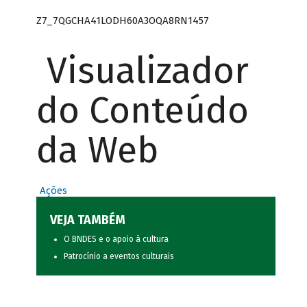
Z7_7QGCHA41LODH60A3OQA8RN1457
Visualizador
do Conteúdo
da Web
Ações
VEJA TAMBÉM
O BNDES e o apoio à cultura
Patrocínio a eventos culturais