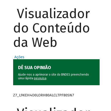
Visualizador
do Conteúdo
da Web
Ações
DÊ SUA OPINIÃO
Ajude-nos a aprimorar o site do BNDES preenchendo
uma rápida
pesquisa
.
Z7_L9KEH4O0LORH80ALCLTPF80SN7