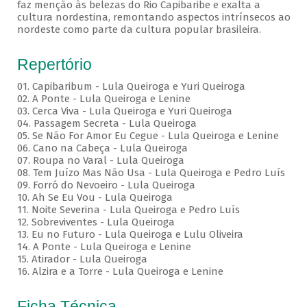
faz menção às belezas do Rio Capibaribe e exalta a
cultura nordestina, remontando aspectos intrínsecos ao
nordeste como parte da cultura popular brasileira.
Repertório
01. Capibaribum - Lula Queiroga e Yuri Queiroga
02. A Ponte - Lula Queiroga e Lenine
03. Cerca Viva - Lula Queiroga e Yuri Queiroga
04. Passagem Secreta - Lula Queiroga
05. Se Não For Amor Eu Cegue - Lula Queiroga e Lenine
06. Cano na Cabeça - Lula Queiroga
07. Roupa no Varal - Lula Queiroga
08. Tem Juízo Mas Não Usa - Lula Queiroga e Pedro Luís
09. Forró do Nevoeiro - Lula Queiroga
10. Ah Se Eu Vou - Lula Queiroga
11. Noite Severina - Lula Queiroga e Pedro Luís
12. Sobreviventes - Lula Queiroga
13. Eu no Futuro - Lula Queiroga e Lulu Oliveira
14. A Ponte - Lula Queiroga e Lenine
15. Atirador - Lula Queiroga
16. Alzira e a Torre - Lula Queiroga e Lenine
Ficha Técnica