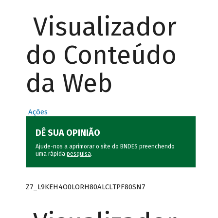
Visualizador
do Conteúdo
da Web
Ações
DÊ SUA OPINIÃO
Ajude-nos a aprimorar o site do BNDES preenchendo
uma rápida
pesquisa
.
Z7_L9KEH4O0LORH80ALCLTPF80SN7