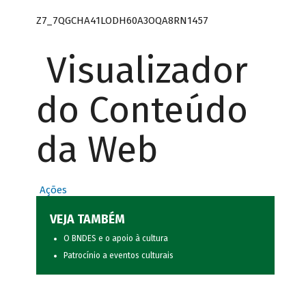
Z7_7QGCHA41LODH60A3OQA8RN1457
Visualizador
do Conteúdo
da Web
Ações
VEJA TAMBÉM
O BNDES e o apoio à cultura
Patrocínio a eventos culturais