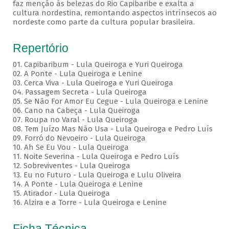
faz menção às belezas do Rio Capibaribe e exalta a
cultura nordestina, remontando aspectos intrínsecos ao
nordeste como parte da cultura popular brasileira.
Repertório
01. Capibaribum - Lula Queiroga e Yuri Queiroga
02. A Ponte - Lula Queiroga e Lenine
03. Cerca Viva - Lula Queiroga e Yuri Queiroga
04. Passagem Secreta - Lula Queiroga
05. Se Não For Amor Eu Cegue - Lula Queiroga e Lenine
06. Cano na Cabeça - Lula Queiroga
07. Roupa no Varal - Lula Queiroga
08. Tem Juízo Mas Não Usa - Lula Queiroga e Pedro Luís
09. Forró do Nevoeiro - Lula Queiroga
10. Ah Se Eu Vou - Lula Queiroga
11. Noite Severina - Lula Queiroga e Pedro Luís
12. Sobreviventes - Lula Queiroga
13. Eu no Futuro - Lula Queiroga e Lulu Oliveira
14. A Ponte - Lula Queiroga e Lenine
15. Atirador - Lula Queiroga
16. Alzira e a Torre - Lula Queiroga e Lenine
Ficha Técnica