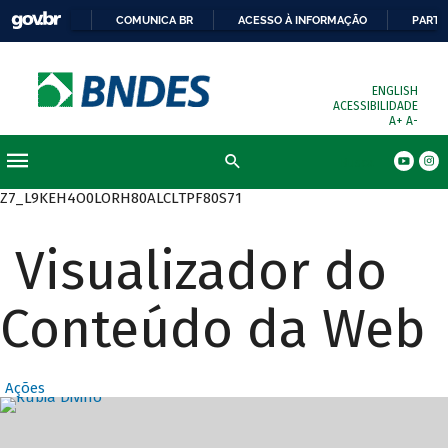
COMUNICA BR
ACESSO À INFORMAÇÃO
PARTI
ENGLISH
ACESSIBILIDADE
A+
A-
Busca
Z7_L9KEH4O0LORH80ALCLTPF80S71
Visualizador do
Conteúdo da Web
Ações
Destaques Prin