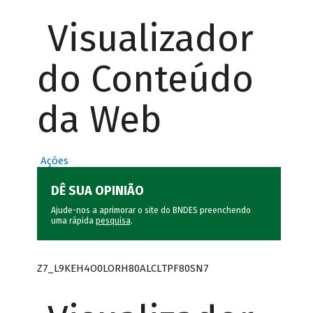
Visualizador
do Conteúdo
da Web
Ações
DÊ SUA OPINIÃO
Ajude-nos a aprimorar o site do BNDES preenchendo
uma rápida
pesquisa
.
Z7_L9KEH4O0LORH80ALCLTPF80SN7