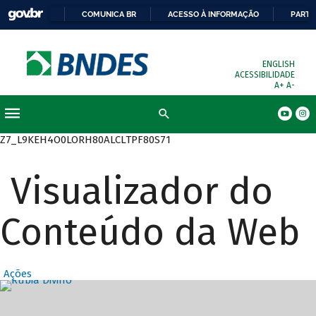
COMUNICA BR
ACESSO À INFORMAÇÃO
PARTI
ENGLISH
ACESSIBILIDADE
A+
A-
Busca
Z7_L9KEH4O0LORH80ALCLTPF80S71
Visualizador do
Conteúdo da Web
Ações
Destaques Prin