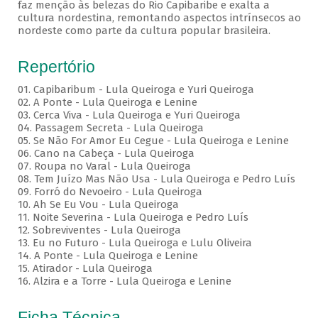
faz menção às belezas do Rio Capibaribe e exalta a
cultura nordestina, remontando aspectos intrínsecos ao
nordeste como parte da cultura popular brasileira.
Repertório
01. Capibaribum - Lula Queiroga e Yuri Queiroga
02. A Ponte - Lula Queiroga e Lenine
03. Cerca Viva - Lula Queiroga e Yuri Queiroga
04. Passagem Secreta - Lula Queiroga
05. Se Não For Amor Eu Cegue - Lula Queiroga e Lenine
06. Cano na Cabeça - Lula Queiroga
07. Roupa no Varal - Lula Queiroga
08. Tem Juízo Mas Não Usa - Lula Queiroga e Pedro Luís
09. Forró do Nevoeiro - Lula Queiroga
10. Ah Se Eu Vou - Lula Queiroga
11. Noite Severina - Lula Queiroga e Pedro Luís
12. Sobreviventes - Lula Queiroga
13. Eu no Futuro - Lula Queiroga e Lulu Oliveira
14. A Ponte - Lula Queiroga e Lenine
15. Atirador - Lula Queiroga
16. Alzira e a Torre - Lula Queiroga e Lenine
Ficha Técnica