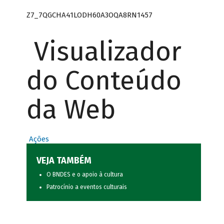
Z7_7QGCHA41LODH60A3OQA8RN1457
Visualizador
do Conteúdo
da Web
Ações
VEJA TAMBÉM
O BNDES e o apoio à cultura
Patrocínio a eventos culturais