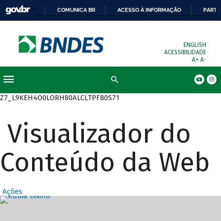
COMUNICA BR
ACESSO À INFORMAÇÃO
PARTI
ENGLISH
ACESSIBILIDADE
A+
A-
Busca
Z7_L9KEH4O0LORH80ALCLTPF80S71
Visualizador do
Conteúdo da Web
Ações
Destaques Prin