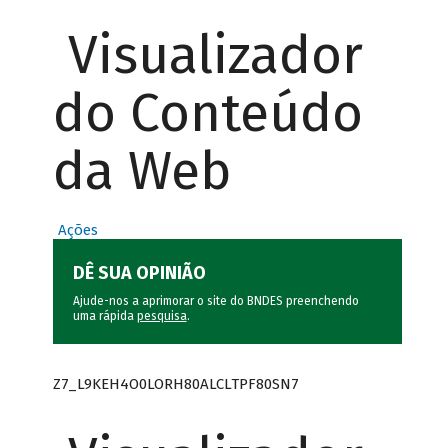
Visualizador
do Conteúdo
da Web
Ações
DÊ SUA OPINIÃO
Ajude-nos a aprimorar o site do BNDES preenchendo
uma rápida
pesquisa
.
Z7_L9KEH4O0LORH80ALCLTPF80SN7