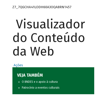
Z7_7QGCHA41LODH60A3OQA8RN1457
Visualizador
do Conteúdo
da Web
Ações
VEJA TAMBÉM
O BNDES e o apoio à cultura
Patrocínio a eventos culturais