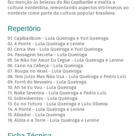
faz menção às belezas do Rio Capibaribe e exalta a
cultura nordestina, remontando aspectos intrínsecos ao
nordeste como parte da cultura popular brasileira.
Repertório
01. Capibaribum - Lula Queiroga e Yuri Queiroga
02. A Ponte - Lula Queiroga e Lenine
03. Cerca Viva - Lula Queiroga e Yuri Queiroga
04. Passagem Secreta - Lula Queiroga
05. Se Não For Amor Eu Cegue - Lula Queiroga e Lenine
06. Cano na Cabeça - Lula Queiroga
07. Roupa no Varal - Lula Queiroga
08. Tem Juízo Mas Não Usa - Lula Queiroga e Pedro Luís
09. Forró do Nevoeiro - Lula Queiroga
10. Ah Se Eu Vou - Lula Queiroga
11. Noite Severina - Lula Queiroga e Pedro Luís
12. Sobreviventes - Lula Queiroga
13. Eu no Futuro - Lula Queiroga e Lulu Oliveira
14. A Ponte - Lula Queiroga e Lenine
15. Atirador - Lula Queiroga
16. Alzira e a Torre - Lula Queiroga e Lenine
Ficha Técnica