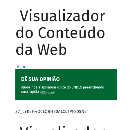
Visualizador
do Conteúdo
da Web
Ações
DÊ SUA OPINIÃO
Ajude-nos a aprimorar o site do BNDES preenchendo
uma rápida
pesquisa
.
Z7_L9KEH4O0LORH80ALCLTPF80SN7