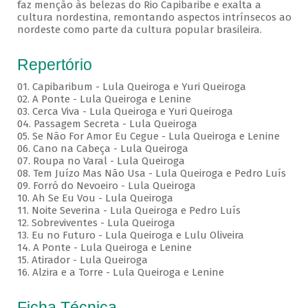
faz menção às belezas do Rio Capibaribe e exalta a
cultura nordestina, remontando aspectos intrínsecos ao
nordeste como parte da cultura popular brasileira.
Repertório
01. Capibaribum - Lula Queiroga e Yuri Queiroga
02. A Ponte - Lula Queiroga e Lenine
03. Cerca Viva - Lula Queiroga e Yuri Queiroga
04. Passagem Secreta - Lula Queiroga
05. Se Não For Amor Eu Cegue - Lula Queiroga e Lenine
06. Cano na Cabeça - Lula Queiroga
07. Roupa no Varal - Lula Queiroga
08. Tem Juízo Mas Não Usa - Lula Queiroga e Pedro Luís
09. Forró do Nevoeiro - Lula Queiroga
10. Ah Se Eu Vou - Lula Queiroga
11. Noite Severina - Lula Queiroga e Pedro Luís
12. Sobreviventes - Lula Queiroga
13. Eu no Futuro - Lula Queiroga e Lulu Oliveira
14. A Ponte - Lula Queiroga e Lenine
15. Atirador - Lula Queiroga
16. Alzira e a Torre - Lula Queiroga e Lenine
Ficha Técnica