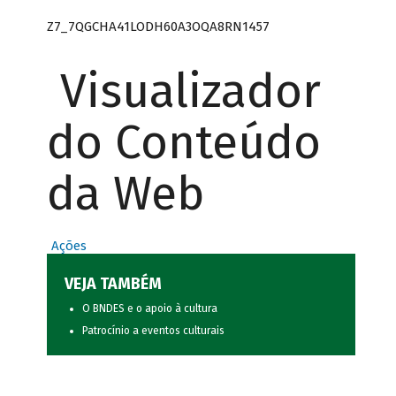
Z7_7QGCHA41LODH60A3OQA8RN1457
Visualizador
do Conteúdo
da Web
Ações
VEJA TAMBÉM
O BNDES e o apoio à cultura
Patrocínio a eventos culturais