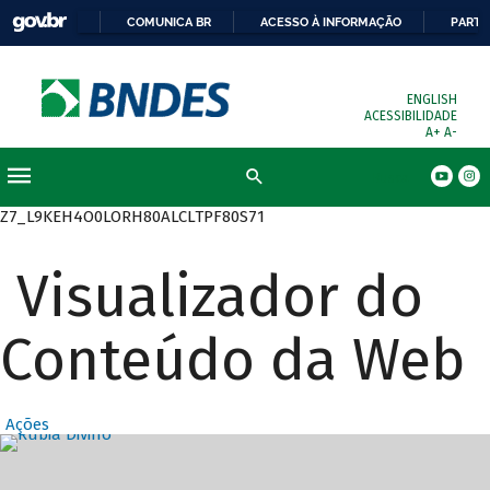
COMUNICA BR
ACESSO À INFORMAÇÃO
PARTI
ENGLISH
ACESSIBILIDADE
A+
A-
Busca
Z7_L9KEH4O0LORH80ALCLTPF80S71
Visualizador do
Conteúdo da Web
Ações
Destaques Prin