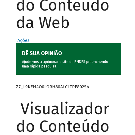
do Conteúdo
da Web
Ações
DÊ SUA OPINIÃO
Ajude-nos a aprimorar o site do BNDES preenchendo
uma rápida
pesquisa
.
Z7_L9KEH4O0LORH80ALCLTPF802S4
Visualizador
do Conteúdo