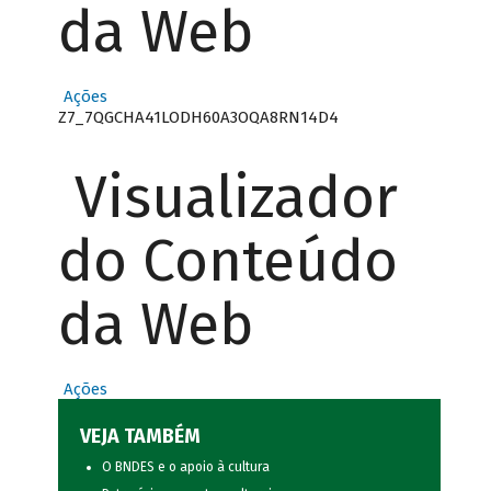
da Web
Ações
Z7_7QGCHA41LODH60A3OQA8RN14D4
Visualizador
do Conteúdo
da Web
Ações
VEJA TAMBÉM
O BNDES e o apoio à cultura