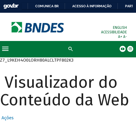
COMUNICA BR
ACESSO À INFORMAÇÃO
PARTI
ENGLISH
ACESSIBILIDADE
A+
A-
Busca
Z7_L9KEH4O0LORH80ALCLTPF802K3
Visualizador do
Conteúdo da Web
Ações