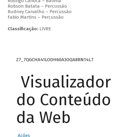
Rodrigo Carioca – Bateria
Robson Batata – Percussão
Rudney Carvalho – Percussão
Fabio Martins – Percussão
Classificação:
LIVRE
Z7_7QGCHA41LODH60A3OQA8RN14L7
Visualizador
do Conteúdo
da Web
Ações