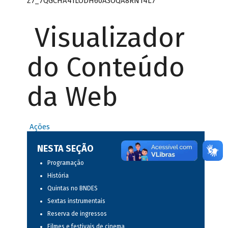
Z7_7QGCHA41LODH60A3OQA8RN14L7
Visualizador
do Conteúdo
da Web
Ações
NESTA SEÇÃO
Programação
História
Quintas no BNDES
Sextas instrumentais
Reserva de ingressos
Filmes e festivais de cinema