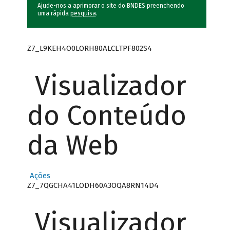
Ajude-nos a aprimorar o site do BNDES preenchendo
uma rápida
pesquisa
.
Z7_L9KEH4O0LORH80ALCLTPF802S4
Visualizador
do Conteúdo
da Web
Ações
Z7_7QGCHA41LODH60A3OQA8RN14D4
Visualizador