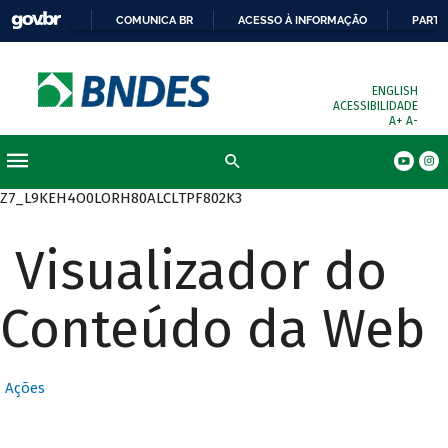
COMUNICA BR
ACESSO À INFORMAÇÃO
PARTI
ENGLISH
ACESSIBILIDADE
A+
A-
Busca
Z7_L9KEH4O0LORH80ALCLTPF802K3
Visualizador do
Conteúdo da Web
Ações