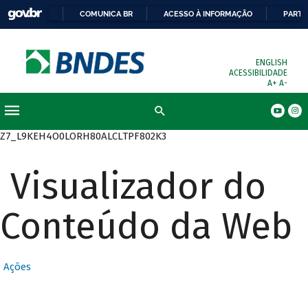
COMUNICA BR
ACESSO À INFORMAÇÃO
PARTI
ENGLISH
ACESSIBILIDADE
A+
A-
Busca
Z7_L9KEH4O0LORH80ALCLTPF802K3
Visualizador do
Conteúdo da Web
Ações