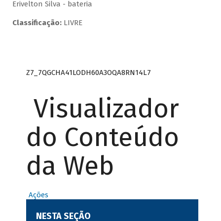
Erivelton Silva - bateria
Classificação:
LIVRE
Z7_7QGCHA41LODH60A3OQA8RN14L7
Visualizador
do Conteúdo
da Web
Ações
NESTA SEÇÃO