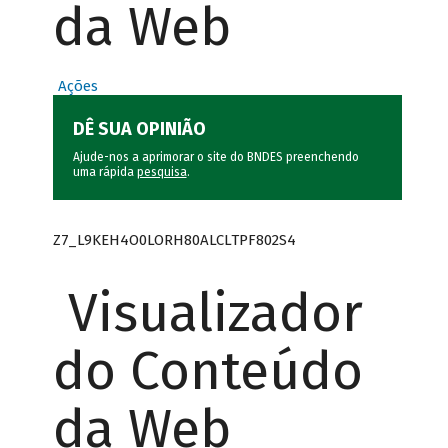
da Web
Ações
DÊ SUA OPINIÃO
Ajude-nos a aprimorar o site do BNDES preenchendo
uma rápida
pesquisa
.
Z7_L9KEH4O0LORH80ALCLTPF802S4
Visualizador
do Conteúdo
da Web