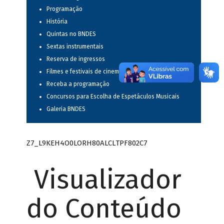
Programação
História
Quintas no BNDES
Sextas instrumentais
Reserva de ingressos
Filmes e festivais de cinema
Receba a programação
Concursos para Escolha de Espetáculos Musicais
Galeria BNDES
Z7_L9KEH4O0LORH80ALCLTPF802C7
Visualizador
do Conteúdo