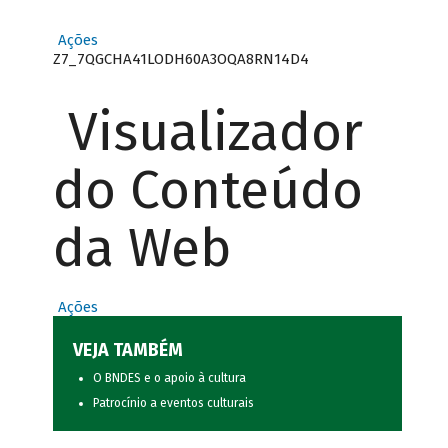
Ações
Z7_7QGCHA41LODH60A3OQA8RN14D4
Visualizador
do Conteúdo
da Web
Ações
VEJA TAMBÉM
O BNDES e o apoio à cultura
Patrocínio a eventos culturais