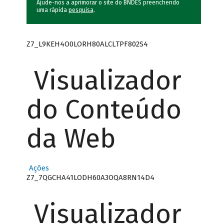
Ajude-nos a aprimorar o site do BNDES preenchendo
uma rápida
pesquisa
.
Z7_L9KEH4O0LORH80ALCLTPF802S4
Visualizador
do Conteúdo
da Web
Ações
Z7_7QGCHA41LODH60A3OQA8RN14D4
Visualizador