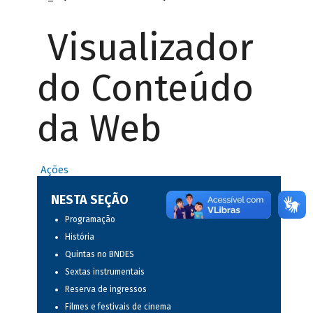
Visualizador
do Conteúdo
da Web
Ações
NESTA SEÇÃO
Programação
História
Quintas no BNDES
Sextas instrumentais
Reserva de ingressos
Filmes e festivais de cinema