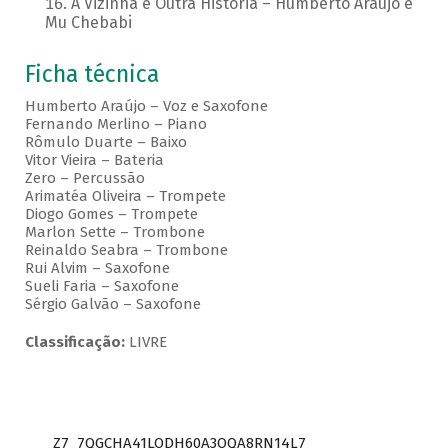
A Vizinha é Outra História – Humberto Araujo e
Mu Chebabi
Ficha técnica
Humberto Araújo – Voz e Saxofone
Fernando Merlino – Piano
Rômulo Duarte – Baixo
Vitor Vieira – Bateria
Zero – Percussão
Arimatéa Oliveira – Trompete
Diogo Gomes – Trompete
Marlon Sette – Trombone
Reinaldo Seabra – Trombone
Rui Alvim – Saxofone
Sueli Faria – Saxofone
Sérgio Galvão – Saxofone
Classificação:
LIVRE
Z7_7QGCHA41LODH60A3OQA8RN14L7