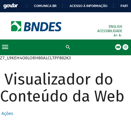
COMUNICA BR
ACESSO À INFORMAÇÃO
PARTI
ENGLISH
ACESSIBILIDADE
A+
A-
Busca
Z7_L9KEH4O0LORH80ALCLTPF802K3
Visualizador do
Conteúdo da Web
Ações