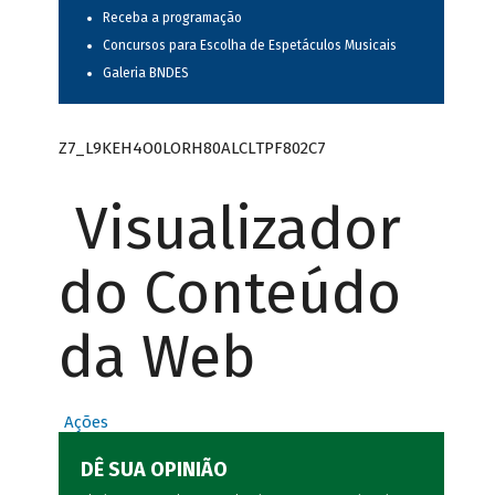
Receba a programação
Concursos para Escolha de Espetáculos Musicais
Galeria BNDES
Z7_L9KEH4O0LORH80ALCLTPF802C7
Visualizador
do Conteúdo
da Web
Ações
DÊ SUA OPINIÃO