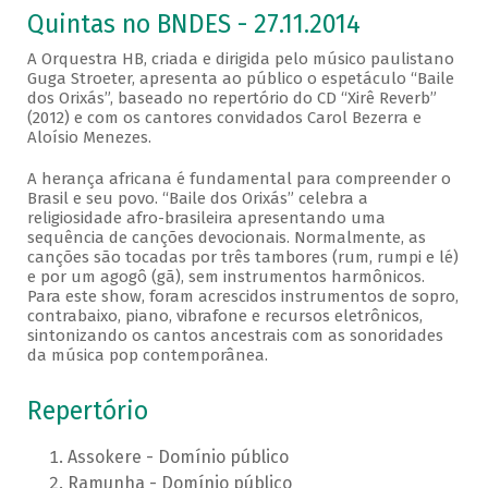
Quintas no BNDES - 27.11.2014
A Orquestra HB, criada e dirigida pelo músico paulistano
Guga Stroeter, apresenta ao público o espetáculo “Baile
dos Orixás”, baseado no repertório do CD “Xirê Reverb”
(2012) e com os cantores convidados Carol Bezerra e
Aloísio Menezes.
A herança africana é fundamental para compreender o
Brasil e seu povo. “Baile dos Orixás” celebra a
religiosidade afro-brasileira apresentando uma
sequência de canções devocionais. Normalmente, as
canções são tocadas por três tambores (rum, rumpi e lé)
e por um agogô (gã), sem instrumentos harmônicos.
Para este show, foram acrescidos instrumentos de sopro,
contrabaixo, piano, vibrafone e recursos eletrônicos,
sintonizando os cantos ancestrais com as sonoridades
da música pop contemporânea.
Repertório
Assokere - Domínio público
Ramunha - Domínio público