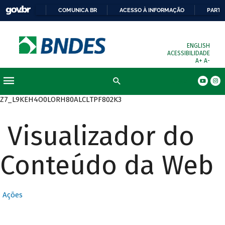
COMUNICA BR
ACESSO À INFORMAÇÃO
PARTI
ENGLISH
ACESSIBILIDADE
A+
A-
Busca
Z7_L9KEH4O0LORH80ALCLTPF802K3
Visualizador do
Conteúdo da Web
Ações