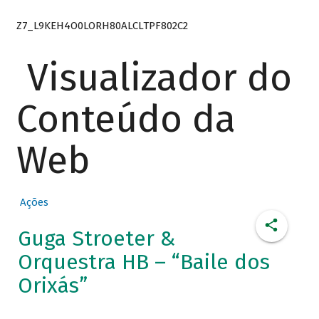
Z7_L9KEH4O0LORH80ALCLTPF802C2
Visualizador do
Conteúdo da
Web
Ações
Guga Stroeter &
Orquestra HB – “Baile dos
Orixás”