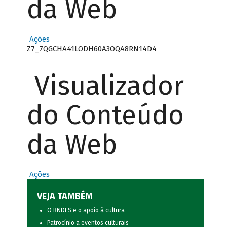
da Web
Ações
Z7_7QGCHA41LODH60A3OQA8RN14D4
Visualizador
do Conteúdo
da Web
Ações
VEJA TAMBÉM
O BNDES e o apoio à cultura
Patrocínio a eventos culturais