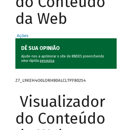
do Conteúdo
da Web
Ações
DÊ SUA OPINIÃO
Ajude-nos a aprimorar o site do BNDES preenchendo
uma rápida
pesquisa
.
Z7_L9KEH4O0LORH80ALCLTPF802S4
Visualizador
do Conteúdo