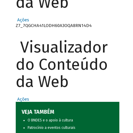
da Web
Ações
Z7_7QGCHA41LODH60A3OQA8RN14D4
Visualizador
do Conteúdo
da Web
Ações
VEJA TAMBÉM
O BNDES e o apoio à cultura
Patrocínio a eventos culturais