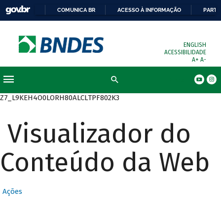
COMUNICA BR
ACESSO À INFORMAÇÃO
PARTI
ENGLISH
ACESSIBILIDADE
A+
A-
Busca
Z7_L9KEH4O0LORH80ALCLTPF802K3
Visualizador do
Conteúdo da Web
Ações