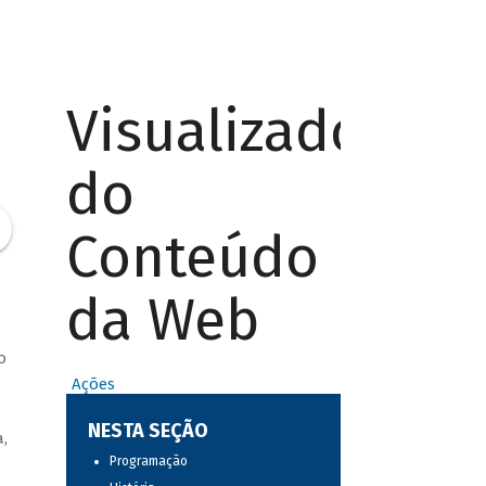
Visualizador
do
Conteúdo
da Web
o
Ações
NESTA SEÇÃO
,
Programação