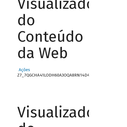
Visualizador
do
Conteúdo
da Web
Ações
Z7_7QGCHA41LODH60A3OQA8RN14D4
Visualizador