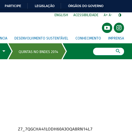
PARTICIPE
LEGISLAÇÃO
ÓRGÃOS DO GOVERNO
⁣
ENGLISH
ACESSIBILIDADE
A+
A-
NCIA
DESENVOLVIMENTO SUSTENTÁVEL
CONHECIMENTO
IMPRENSA
Busca
Z7_7QGCHA41LODH60A3OQA8RN14L7