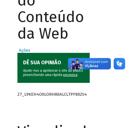
do
Conteúdo
da Web
Ações
DÊ SUA OPINIÃO
Ajude-nos a aprimorar o site do BNDES
preenchendo uma rápida
pesquisa
.
Z7_L9KEH4O0LORH80ALCLTPF802S4