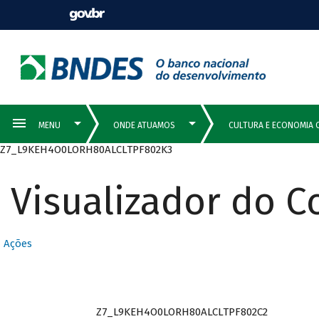
Z7_L9KEH4O0LORH80ALCLTPF802K3
Visualizador do 
Ações
Z7_L9KEH4O0LORH80ALCLTPF802C2