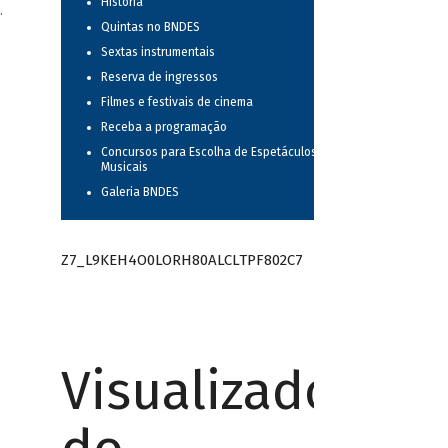
História
.
Quintas no BNDES
Sextas instrumentais
Reserva de ingressos
Filmes e festivais de cinema
Receba a programação
Concursos para Escolha de Espetáculos
Musicais
Galeria BNDES
Z7_L9KEH4O0LORH80ALCLTPF802C7
Visualizador