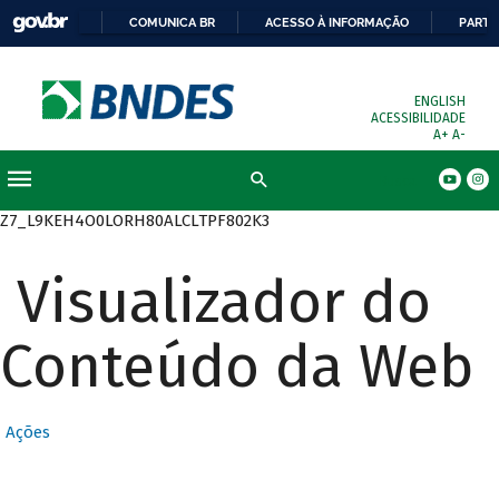
COMUNICA BR
ACESSO À INFORMAÇÃO
PARTI
ENGLISH
ACESSIBILIDADE
A+
A-
Busca
Z7_L9KEH4O0LORH80ALCLTPF802K3
Visualizador do
Conteúdo da Web
Ações