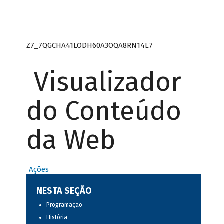
Z7_7QGCHA41LODH60A3OQA8RN14L7
Visualizador
do Conteúdo
da Web
Ações
NESTA SEÇÃO
Programação
História