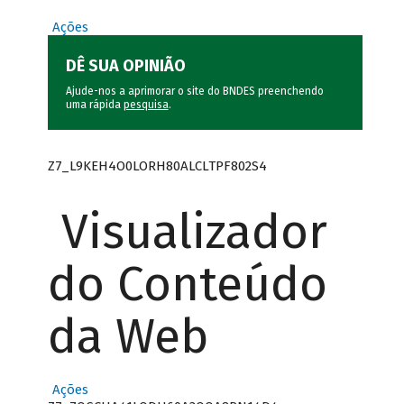
Ações
DÊ SUA OPINIÃO
Ajude-nos a aprimorar o site do BNDES preenchendo
uma rápida
pesquisa
.
Z7_L9KEH4O0LORH80ALCLTPF802S4
Visualizador
do Conteúdo
da Web
Ações