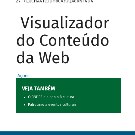
Z7_7QGCHA41LODH60A3OQA8RN14D4
Visualizador
do Conteúdo
da Web
Ações
VEJA TAMBÉM
O BNDES e o apoio à cultura
Patrocínio a eventos culturais